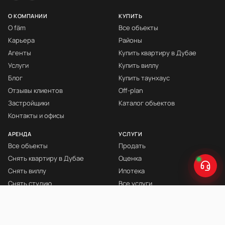
О КОМПАНИИ
КУПИТЬ
О fäm
Все объекты
Карьера
Районы
Агенты
Купить квартиру в Дубае
Услуги
Купить виллу
Блог
Купить таунхаус
Отзывы клиентов
Off-plan
Застройщики
Каталог объектов
Контакты и офисы
АРЕНДА
УСЛУГИ
Все объекты
Продать
Снять квартиру в Дубае
Оценка
Снять виллу
Ипотека
Снять студию
Все услуги
Снять с мебелью
Книга Инвестора