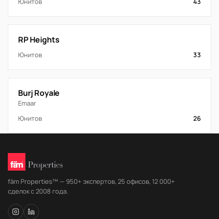
Юнитов
43
RP Heights
Юнитов
33
Burj Royale
Emaar
Юнитов
26
fäm Properties™ — 950+ экспертов, 25 офисов, 12 000+
сделок с 2008 года.