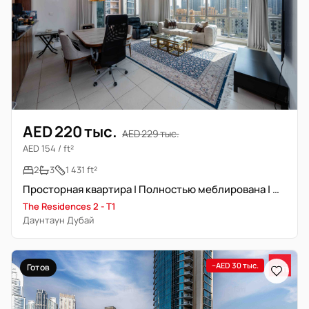
AED 220 тыс.
AED 229 тыс.
AED 154 / ft²
2
3
1 431 ft²
Просторная квартира | Полностью меблирована | Люкс-класс
The Residences 2 - T1
Даунтаун Дубай
−AED 30 тыс.
Готов