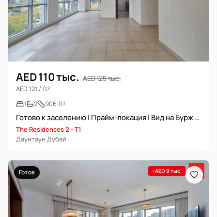
AED 110 тыс.
AED 125 тыс.
AED 121 / ft²
1
2
906 ft²
Готово к заселению | Прайм-локация | Вид на Бурж Халифа
The Residences 2 - T1
Даунтаун Дубай
−AED 9 тыс.
Готов