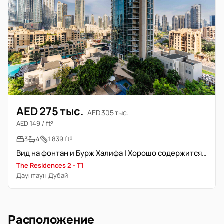
AED 275 тыс.
AED 305 тыс.
AED 149 / ft²
3
4
1 839 ft²
Вид на фонтан и Бурж Халифа | Хорошо содержится | Просторная
The Residences 2 - T1
Даунтаун Дубай
Расположение