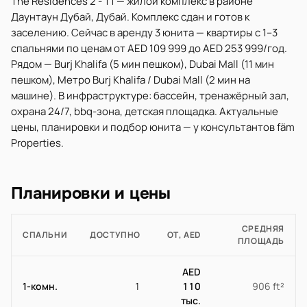
The Residences 2 - T1 — жилой комплекс в районе
Даунтаун Дубай, Дубай. Комплекс сдан и готов к
заселению. Сейчас в аренду 3 юнита — квартиры с 1–3
спальнями по ценам от AED 109 999 до AED 253 999/год.
Рядом — Burj Khalifa (5 мин пешком), Dubai Mall (11 мин
пешком), Метро Burj Khalifa / Dubai Mall (2 мин на
машине). В инфраструктуре: бассейн, тренажёрный зал,
охрана 24/7, bbq-зона, детская площадка. Актуальные
цены, планировки и подбор юнита — у консультантов fäm
Properties.
Планировки и цены
СРЕДНЯЯ
СПАЛЬНИ
ДОСТУПНО
ОТ, AED
ПЛОЩАДЬ
AED
1-комн.
1
110
906 ft²
тыс.