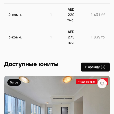
AED
2-комн.
1
220
1 431 ft²
тыс.
AED
3-комн.
1
275
1 839 ft²
тыс.
Доступные юниты
В аренду
(3)
−AED 15 тыс.
Готов