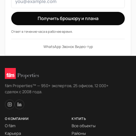
Получить брошюру и плана
Ответ в течение часа в рабочее время.
WhatsApp
·
Звонок
·
Видео-тур
fäm Properties™ — 950+ экспертов, 25 офисов, 12 000+
сделок с 2008 года.
О КОМПАНИИ
КУПИТЬ
О fäm
Все объекты
Карьера
Районы