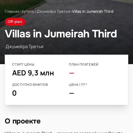
Главная
›
Купить
›
Джумейра Третья
›
Villas in Jumeirah Third
Off-plan
Villas in Jumeirah Third
·
Джумейра Третья
СТАРТ ЦЕНЫ
ПЛАН ПЛАТЕЖЕЙ
AED 9,3 млн
—
ДОСТУПНО ЮНИТОВ
ЦЕНА / FT²
0
—
О проекте