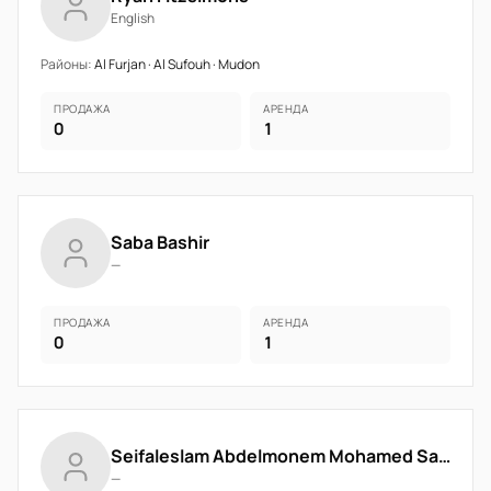
English
Районы:
Al Furjan · Al Sufouh · Mudon
ПРОДАЖА
АРЕНДА
0
1
Saba Bashir
—
ПРОДАЖА
АРЕНДА
0
1
Seifaleslam Abdelmonem Mohamed Salih
—