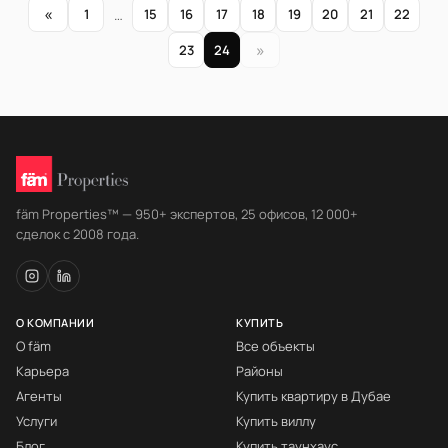
«
1
…
15
16
17
18
19
20
21
22
»
23
24
fäm Properties™ — 950+ экспертов, 25 офисов, 12 000+
сделок с 2008 года.
О КОМПАНИИ
КУПИТЬ
О fäm
Все объекты
Карьера
Районы
Агенты
Купить квартиру в Дубае
Услуги
Купить виллу
Блог
Купить таунхаус