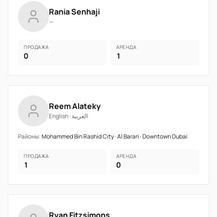
Rania Senhaji
—
ПРОДАЖА
АРЕНДА
0
1
Reem Alateky
English · العربية
Районы:
Mohammed Bin Rashid City · Al Barari · Downtown Dubai
ПРОДАЖА
АРЕНДА
1
0
Ryan Fitzsimons