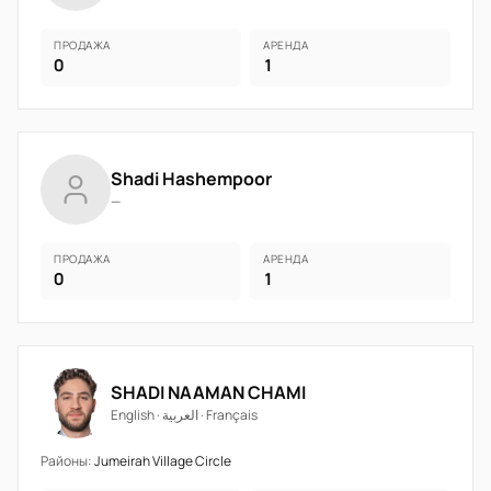
ПРОДАЖА
АРЕНДА
0
1
Shadi Hashempoor
—
ПРОДАЖА
АРЕНДА
0
1
SHADI NAAMAN CHAMI
English · العربية · Français
Районы:
Jumeirah Village Circle