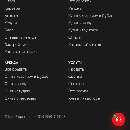
О fäm
Все объекты
Карьера
Районы
Агенты
Купить квартиру в Дубае
Услуги
Купить виллу
Блог
Купить таунхаус
Отзывы клиентов
Off-plan
Застройщики
Каталог объектов
Контакты и офисы
АРЕНДА
УСЛУГИ
Все объекты
Продать
Снять квартиру в Дубае
Оценка
Снять виллу
Ипотека
Снять студию
Все услуги
Снять с мебелью
Книга Инвестора
© fäm Properties™ · ORN 1858 · С 2008