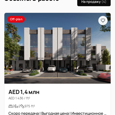
На продажу
(4)
Off-plan
AED 1,4 млн
AED 1 436 / ft²
2
2
975 ft²
Скоро передача | Выгодная цена | Инвестиционное предложение