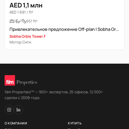
AED 1,1 млн
AED 1 691 / ft²
1
1
651 ft²
Привлекательное предложение Off-plan | Sobha Orbis Tower F
Sobha Orbis Tower F
Мотор Сити
fäm Properties™ — 950+ экспертов, 25 офисов, 12 000+
сделок с 2008 года.
О КОМПАНИИ
КУПИТЬ