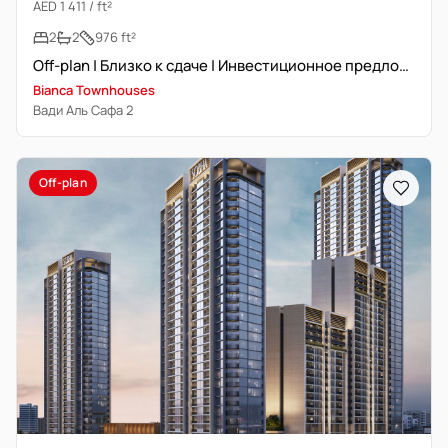
AED 1 411 / ft²
2
2
976 ft²
Off-plan | Близко к сдаче | Инвестиционное предложение
Bianca Townhouses
Вади Аль Сафа 2
Off-plan