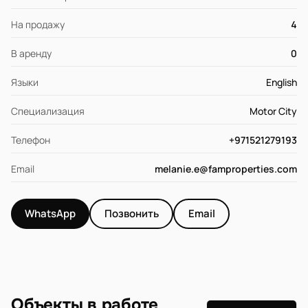
На продажу
4
В аренду
0
Языки
English
Специализация
Motor City
Телефон
+971521279193
Email
melanie.e@famproperties.com
WhatsApp
Позвонить
Email
Объекты в работе