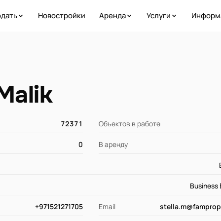
дать
Новостройки
Аренда
Услуги
Информ
Malik
72371
Объектов в работе
0
В аренду
Business
+971521271705
Email
stella.m@famprop