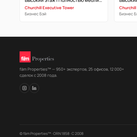
Высокий этаж | Полностью меблирована
Churchill
Churchill Executive Tower
Бизнес Б
Бизнес Бэй
fäm Properties™ — 950+ экспертов, 25 офисов, 12 000+
сделок с 2008 года.
© fäm Properties™ · ORN 1858 · С 2008