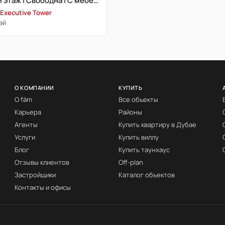
Высокий этаж | Свободна | С мебелью
 Executive Tower
эй
О КОМПАНИИ
КУПИТЬ
О fäm
Все объекты
Карьера
Районы
Агенты
Купить квартиру в Дубае
Услуги
Купить виллу
Блог
Купить таунхаус
Отзывы клиентов
Off-plan
Застройщики
Каталог объектов
Контакты и офисы