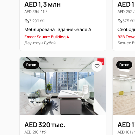
AED 1,3 млн
AED 1
AED 394 / ft²
AED 252 / 
3 299 ft²
575 ft²
Меблирована | Здание Grade A
Свободн
Emaar Square Building 4
B2B Towe
Даунтаун Дубай
Бизнес Б
Готов
Готов
AED 320 тыс.
AED 1
AED 210 / ft²
AED 181 / 