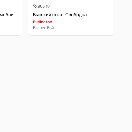
906 ft²
Высокий этаж | Полностью меблирована
Высокий этаж | Свободна
Burlington
Бизнес Бэй