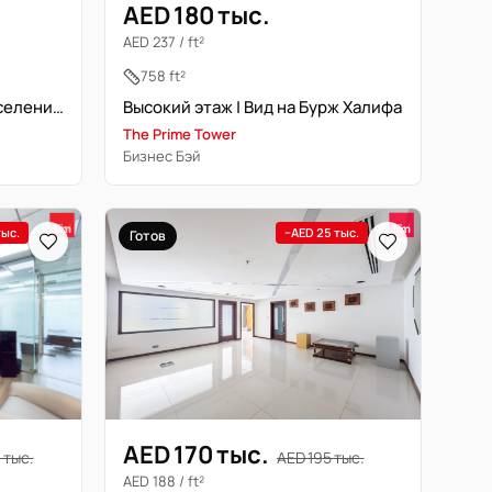
AED 180 тыс.
AED 237 / ft²
758 ft²
Люкс отделка | Готово к заселению
Высокий этаж | Вид на Бурж Халифа
The Prime Tower
Бизнес Бэй
тыс.
−AED 25 тыс.
Готов
AED 170 тыс.
 тыс.
AED 195 тыс.
AED 188 / ft²