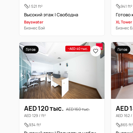
1 521 ft²
941 ft²
Высокий этаж | Свободна
Готово 
Bayswater
XL Tower
Бизнес Бэй
Бизнес Б
−AED 40 тыс.
Готов
Готов
AED 1
AED 120 тыс.
AED 160 тыс.
AED 162 / 
AED 129 / ft²
865 ft²
934 ft²