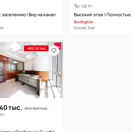
1 128 ft²
к заселению | Вид на канал
Burlington
эй
Бизнес Бэй
−AED 20 тыс.
40 тыс.
AED 160 тыс.
ft²