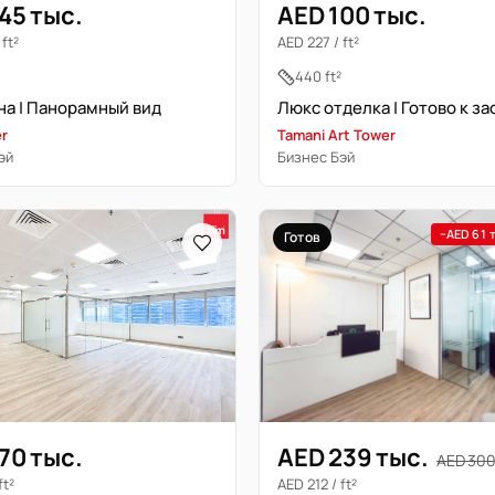
45 тыс.
AED 100 тыс.
ft²
AED 227 / ft²
440 ft²
а | Панорамный вид
r
Tamani Art Tower
эй
Бизнес Бэй
−AED 61 
Готов
70 тыс.
AED 239 тыс.
AED 300
ft²
AED 212 / ft²