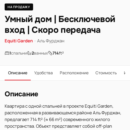
НА ПРОДАЖУ
Умный дом | Бесключевой
вход | Скоро передача
Equiti Garden
·
Аль Фурджан
1
спальни
2
ванных
714
ft²
Описание
Удобства
Расположение
Стоимость
Ип
Описание
Квартира с одной спальней в проекте Equiti Garden,
расположенная в развивающемся районе Аль Фурджан,
предлагает 714 ft² (≈ 66 m²) современного жилого
пространства. Объект представляет собой off-plan