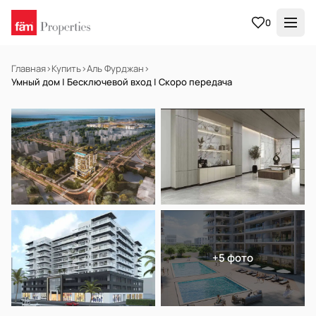
0
Главная
›
Купить
›
Аль Фурджан
›
Умный дом | Бесключевой вход | Скоро передача
НА ПРОДАЖУ
Off-plan
+5 фото