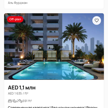
Аль Фурджан
Off-plan
AED 1,1 млн
AED 1 635 / ft²
1
2
691 ft²
Современная квартира I Без кондиционера I Рядом с метро