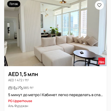
Готов
AED 1,5 млн
AED 1 472 / ft²
1
2
985 ft²
5 минут до метро | Кабинет легко переделать в спальню
PG Upperhouse
Аль Фурджан