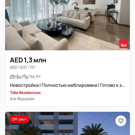
AED 1,3 млн
AED 1 637 / ft²
1
2
794 ft²
Новостройка | Полностью меблирована | Готово к заселению
Talia Residences
Аль Фурджан
Off-plan