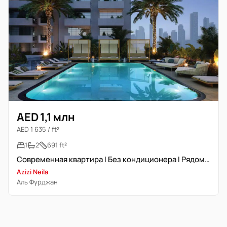
AED 1,1 млн
AED 1 635 / ft²
1
2
691 ft²
Современная квартира I Без кондиционера I Рядом с метро
Azizi Neila
Аль Фурджан