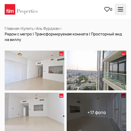
0
Главная
›
Купить
›
Аль Фурджан
›
Рядом с метро | Трансформируемая комната | Просторный вид
на виллу
НА ПРОДАЖУ
Готов к заселению
+17 фото