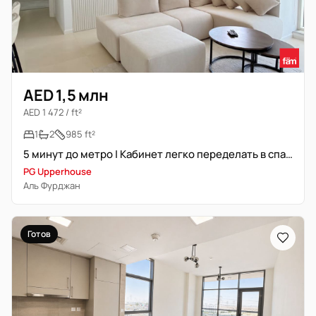
AED 1,5 млн
AED 1 472 / ft²
1
2
985 ft²
5 минут до метро | Кабинет легко переделать в спальню
PG Upperhouse
Аль Фурджан
Готов