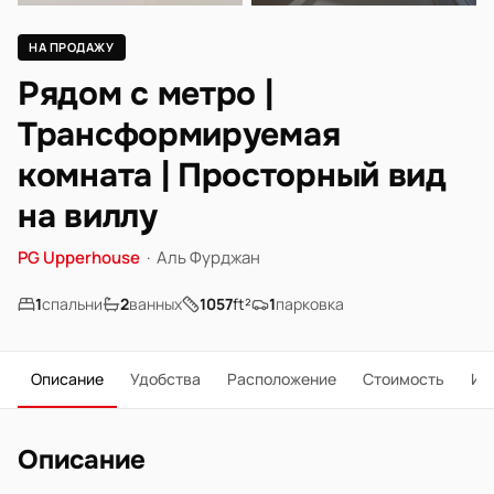
НА ПРОДАЖУ
Рядом с метро |
Трансформируемая
комната | Просторный вид
на виллу
PG Upperhouse
·
Аль Фурджан
1
спальни
2
ванных
1057
ft²
1
парковка
Описание
Удобства
Расположение
Стоимость
Ип
Описание