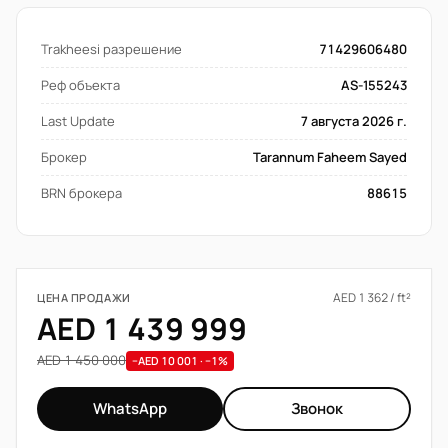
Trakheesi разрешение
71429606480
Реф объекта
AS-155243
Last Update
7 августа 2026 г.
Брокер
Tarannum Faheem Sayed
BRN брокера
88615
AED 1 362 / ft²
ЦЕНА ПРОДАЖИ
AED 1 439 999
AED 1 450 000
−AED 10 001 · −1%
WhatsApp
Звонок