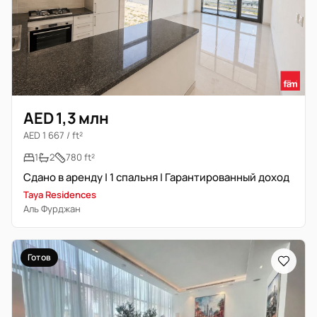
AED 1,3 млн
AED 1 667 / ft²
1
2
780 ft²
Сдано в аренду | 1 спальня | Гарантированный доход
Taya Residences
Аль Фурджан
Готов