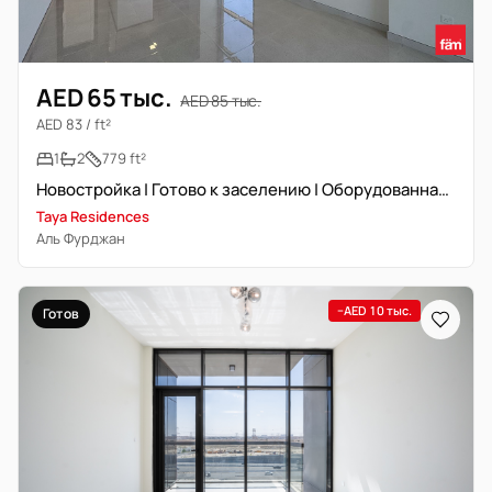
AED 65 тыс.
AED 85 тыс.
AED 83 / ft²
1
2
779 ft²
Новостройка | Готово к заселению | Оборудованная кухня
Taya Residences
Аль Фурджан
−AED 10 тыс.
Готов