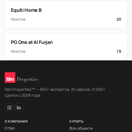
Equiti Home B
Юнитов
20
PG One at Al Furjan
Юнитов
19
fäm Properties™ — 950+ экспертов, 25 офисов, 12 000+
сделок с 2008 года.
О КОМПАНИИ
КУПИТЬ
О fäm
Все объекты