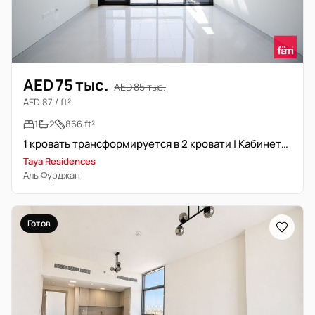
AED 75 тыс.
AED 85 тыс.
AED 87 / ft²
1
2
866 ft²
1 кровать трансформируется в 2 кровати | Кабинет/Кладовая | Васту
Taya Residences
Аль Фурджан
Готов