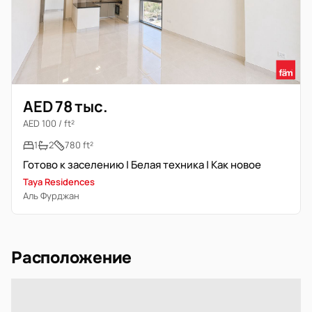
AED 78 тыс.
AED 100 / ft²
1
2
780 ft²
Готово к заселению | Белая техника | Как новое
Taya Residences
Аль Фурджан
Расположение