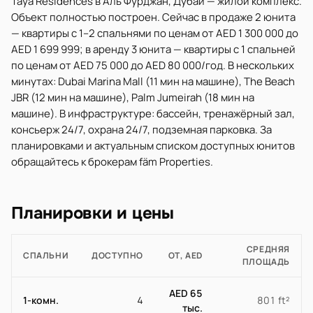
Taya Residences в Аль Фурджан, Дубай — жилой комплекс.
Объект полностью построен. Сейчас в продаже 2 юнита
— квартиры с 1–2 спальнями по ценам от AED 1 300 000 до
AED 1 699 999; в аренду 3 юнита — квартиры с 1 спальней
по ценам от AED 75 000 до AED 80 000/год. В нескольких
минутах: Dubai Marina Mall (11 мин на машине), The Beach
JBR (12 мин на машине), Palm Jumeirah (18 мин на
машине). В инфраструктуре: бассейн, тренажёрный зал,
консьерж 24/7, охрана 24/7, подземная парковка. За
планировками и актуальным списком доступных юнитов
обращайтесь к брокерам fäm Properties.
Планировки и цены
СРЕДНЯЯ
СПАЛЬНИ
ДОСТУПНО
ОТ, AED
ПЛОЩАДЬ
AED 65
1-комн.
4
801 ft²
тыс.