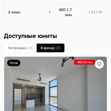
AED 1,7
2-комн.
1
1 221 ft²
млн
Доступные юниты
На продажу
(2)
В аренду
(3)
−AED 20 тыс.
Готов