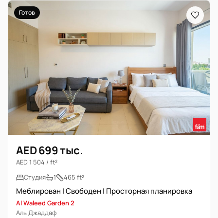
Готов
AED 699 тыс.
AED 1 504 / ft²
Студия
1
465 ft²
Меблирован | Свободен | Просторная планировка
Al Waleed Garden 2
Аль Джаддаф