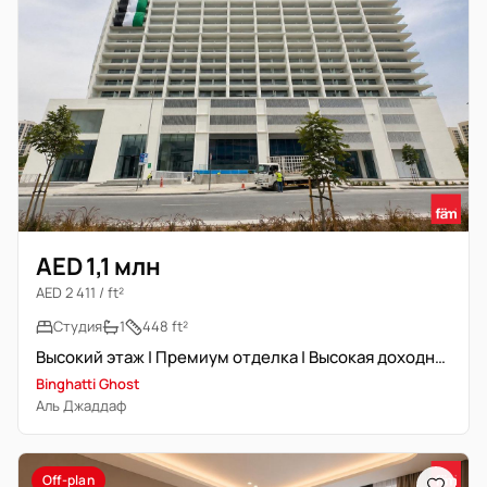
AED 1,1 млн
AED 2 411 / ft²
Студия
1
448 ft²
Высокий этаж | Премиум отделка | Высокая доходность
Binghatti Ghost
Аль Джаддаф
Off-plan