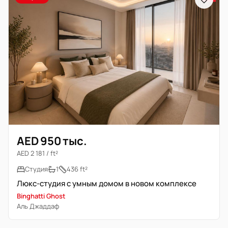
AED 950 тыс.
AED 2 181 / ft²
Студия
1
436 ft²
Люкс-студия с умным домом в новом комплексе
Binghatti Ghost
Аль Джаддаф