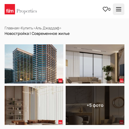
0
Главная
›
Купить
›
Аль Джаддаф
›
Новостройка | Современное жилье
НА ПРОДАЖУ
Off-plan
+5 фото