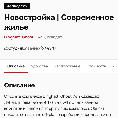
НА ПРОДАЖУ
Новостройка | Современное
жилье
Binghatti Ghost
·
Аль Джаддаф
Студия
1
ванных
449
ft²
Описание
Удобства
Расположение
Стоимость
Ип
Описание
Студия в комплексе Binghatti Ghost, Аль-Джаддаф,
Дубай, площадью 449 ft² (≈ 42 м²) с одной ванной
комнатой и видом на территорию комплекса. Объект
находится на этапе off-plan разработки и предназначен