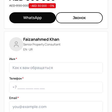
AED 890 000
−AED 30 000 · −3%
WhatsApp
Звонок
Faizanahmed Khan
Senior Property Consultant
EN · UR
Имя
*
Телефон
*
Email
*