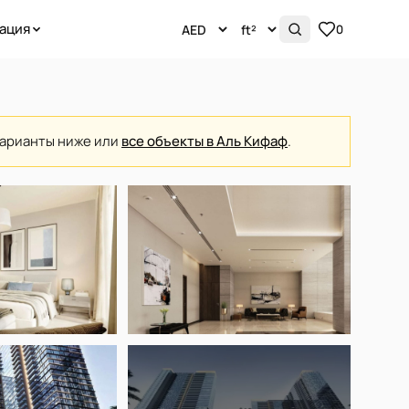
ация
0
варианты ниже или
все объекты в Аль Кифаф
.