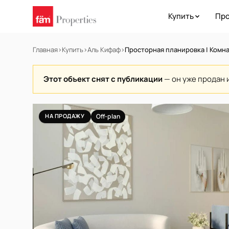
Купить
Про
Главная
›
Купить
›
Аль Кифаф
›
Просторная планировка | Комна
Этот объект снят с публикации
— он уже продан 
НА ПРОДАЖУ
Off-plan