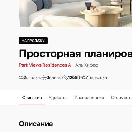
НА ПРОДАЖУ
Просторная планировк
Park Views Residences A
·
Аль Кифаф
2
спальни
3
ванных
1265
ft²
1
парковка
Описание
Удобства
Расположение
Стоимост
Описание