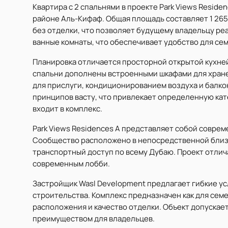
Квартира с 2 спальнями в проекте Park Views Reside
районе Аль-Кифаф. Общая площадь составляет 1 265 ft
без отделки, что позволяет будущему владельцу ре
ванные комнаты, что обеспечивает удобство для се
Планировка отличается просторной открытой кухне
спальни дополнены встроенными шкафами для хран
для прислуги, кондиционированием воздуха и балко
принципов васту, что привлекает определенную кат
входит в комплекс.
Park Views Residences A представляет собой совре
Сообщество расположено в непосредственной близо
транспортный доступ по всему Дубаю. Проект отли
современным лобби.
Застройщик Wasl Development предлагает гибкие ус
строительства. Комплекс предназначен как для семе
расположения и качество отделки. Объект допускае
преимуществом для владельцев.