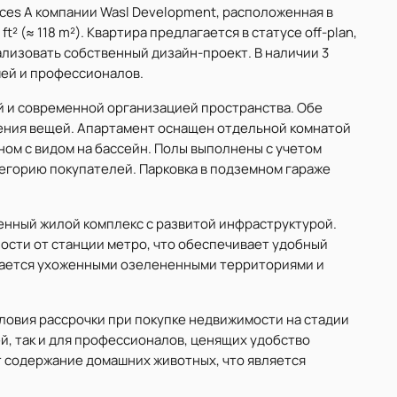
nces A компании Wasl Development, расположенная в
² (≈ 118 m²). Квартира предлагается в статусе off-plan,
ализовать собственный дизайн-проект. В наличии 3
мей и профессионалов.
й и современной организацией пространства. Обе
ения вещей. Апартамент оснащен отдельной комнатой
ном с видом на бассейн. Полы выполнены с учетом
егорию покупателей. Парковка в подземном гараже
менный жилой комплекс с развитой инфраструктурой.
сти от станции метро, что обеспечивает удобный
чается ухоженными озелененными территориями и
ловия рассрочки при покупке недвижимости на стадии
й, так и для профессионалов, ценящих удобство
т содержание домашних животных, что является