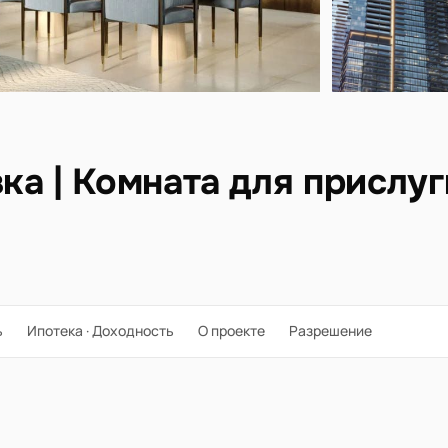
а | Комната для прислуги
ь
Ипотека · Доходность
О проекте
Разрешение