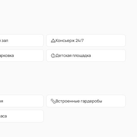
 зал
Консьерж 24/7
арковка
Детская площадка
ня
Встроенные гардеробы
раса