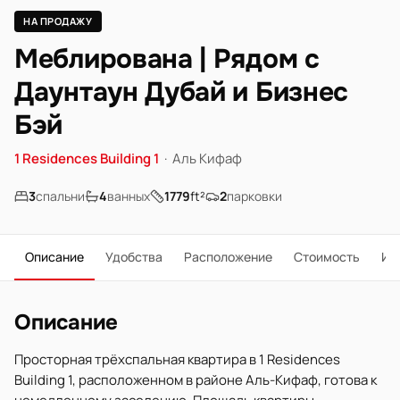
НА ПРОДАЖУ
Меблирована | Рядом с
Даунтаун Дубай и Бизнес
Бэй
1 Residences Building 1
·
Аль Кифаф
3
спальни
4
ванных
1779
ft²
2
парковки
Описание
Удобства
Расположение
Стоимость
Ип
Описание
Просторная трёхспальная квартира в 1 Residences
Building 1, расположенном в районе Аль-Кифаф, готова к