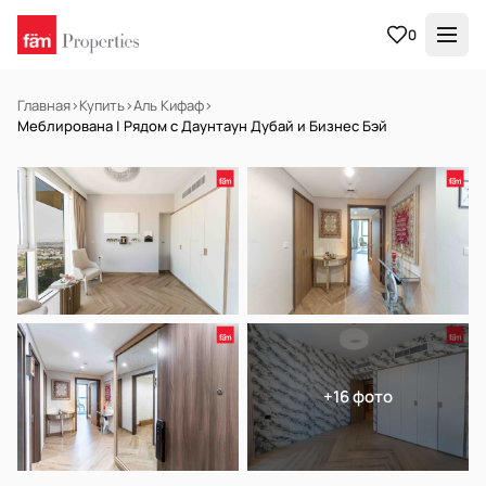
0
Главная
›
Купить
›
Аль Кифаф
›
Меблирована | Рядом с Даунтаун Дубай и Бизнес Бэй
НА ПРОДАЖУ
Готов к заселению
+16 фото