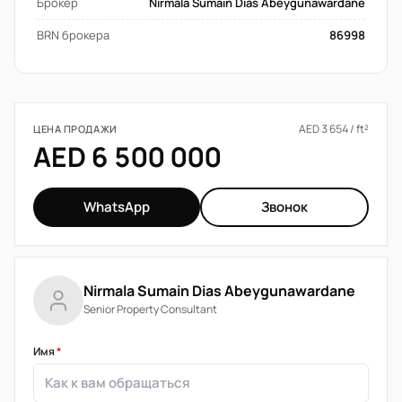
Брокер
Nirmala Sumain Dias Abeygunawardane
BRN брокера
86998
AED 3 654 / ft²
ЦЕНА ПРОДАЖИ
AED 6 500 000
WhatsApp
Звонок
Nirmala Sumain Dias Abeygunawardane
Senior Property Consultant
Имя
*