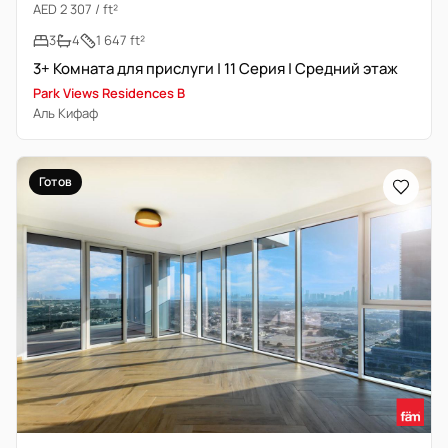
AED 2 307 / ft²
3
4
1 647 ft²
3+ Комната для прислуги | 11 Серия | Средний этаж
Park Views Residences B
Аль Кифаф
Готов