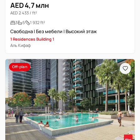
AED 4,7 млн
AED 2 433 / ft²
3
5
1 932 ft²
Свободна | Без мебели | Высокий этаж
1 Residences Building 1
Аль Кифаф
Off-plan