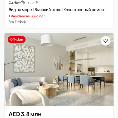
3
4
1 956 ft²
Вид на море | Высокий этаж | Качественный ремонт
1 Residences Building 1
Аль Кифаф
Off-plan
AED 3,8 млн