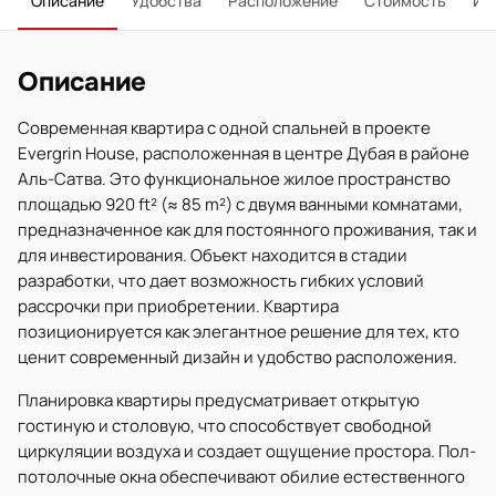
Описание
Удобства
Расположение
Стоимость
Ип
Описание
Современная квартира с одной спальней в проекте
Evergrin House, расположенная в центре Дубая в районе
Аль-Сатва. Это функциональное жилое пространство
площадью 920 ft² (≈ 85 m²) с двумя ванными комнатами,
предназначенное как для постоянного проживания, так и
для инвестирования. Объект находится в стадии
разработки, что дает возможность гибких условий
рассрочки при приобретении. Квартира
позиционируется как элегантное решение для тех, кто
ценит современный дизайн и удобство расположения.
Планировка квартиры предусматривает открытую
гостиную и столовую, что способствует свободной
циркуляции воздуха и создает ощущение простора. Пол-
потолочные окна обеспечивают обилие естественного