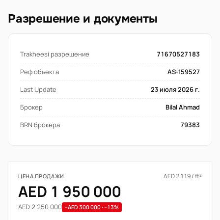
Разрешение и документы
Trakheesi разрешение
71670527183
Реф объекта
AS-159527
Last Update
23 июля 2026 г.
Брокер
Bilal Ahmad
BRN брокера
79383
AED 2 119 / ft²
ЦЕНА ПРОДАЖИ
AED 1 950 000
AED 2 250 000
−AED 300 000 · −13%