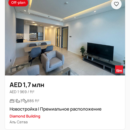
Off-plan
AED 1,7 млн
AED 1 969 / ft²
1
3
886 ft²
Новостройка | Премиальное расположение
Diamond Building
Аль Сатва