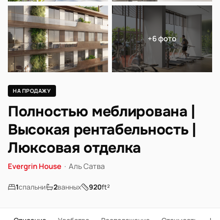
+6 фото
НА ПРОДАЖУ
Полностью меблирована |
Высокая рентабельность |
Люксовая отделка
Evergrin House
·
Аль Сатва
1
спальни
2
ванных
920
ft²