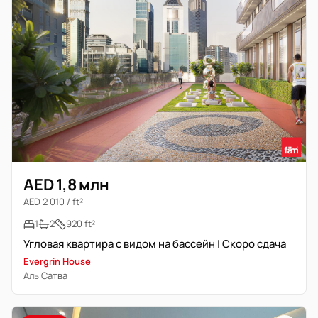
AED 1,8 млн
AED 2 010 / ft²
1
2
920 ft²
Угловая квартира с видом на бассейн | Скоро сдача
Evergrin House
Аль Сатва