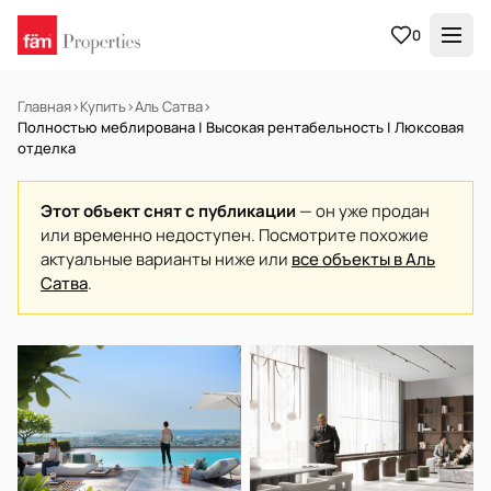
0
Главная
›
Купить
›
Аль Сатва
›
Полностью меблирована | Высокая рентабельность | Люксовая
отделка
Этот объект снят с публикации
— он уже продан
или временно недоступен. Посмотрите похожие
актуальные варианты ниже или
все объекты в Аль
Сатва
.
НА ПРОДАЖУ
Off-plan