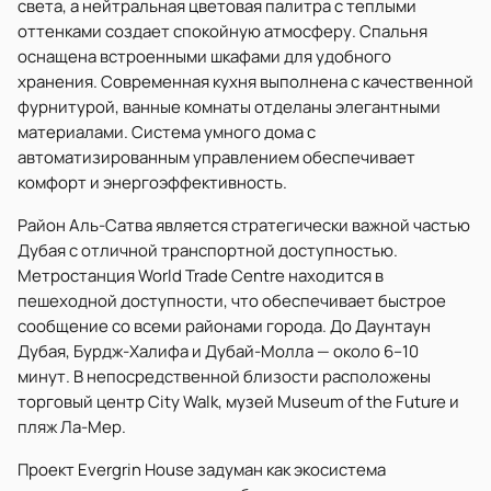
света, а нейтральная цветовая палитра с теплыми
оттенками создает спокойную атмосферу. Спальня
оснащена встроенными шкафами для удобного
хранения. Современная кухня выполнена с качественной
фурнитурой, ванные комнаты отделаны элегантными
материалами. Система умного дома с
автоматизированным управлением обеспечивает
комфорт и энергоэффективность.
Район Аль-Сатва является стратегически важной частью
Дубая с отличной транспортной доступностью.
Метростанция World Trade Centre находится в
пешеходной доступности, что обеспечивает быстрое
сообщение со всеми районами города. До Даунтаун
Дубая, Бурдж-Халифа и Дубай-Молла — около 6–10
минут. В непосредственной близости расположены
торговый центр City Walk, музей Museum of the Future и
пляж Ла-Мер.
Проект Evergrin House задуман как экосистема