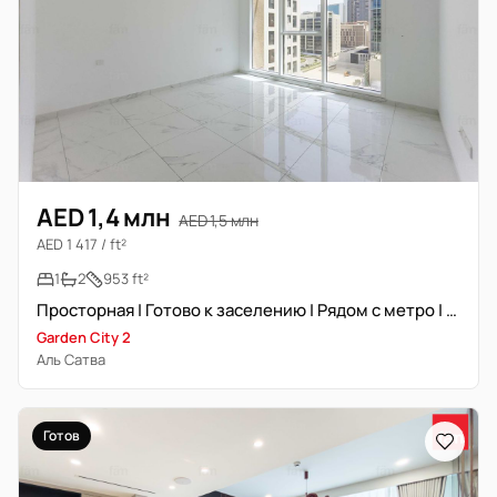
AED 1,4 млн
AED 1,5 млн
AED 1 417 / ft²
1
2
953 ft²
Просторная | Готово к заселению | Рядом с метро | Высокая доходность
Garden City 2
Аль Сатва
Готов