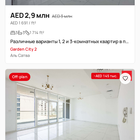
AED 2,9 млн
AED 3 млн
AED 1 691 / ft²
3
3
1 714 ft²
Различные варианты 1, 2 и 3-комнатных квартир в продаже
Garden City 2
Аль Сатва
−AED 145 тыс.
Off-plan