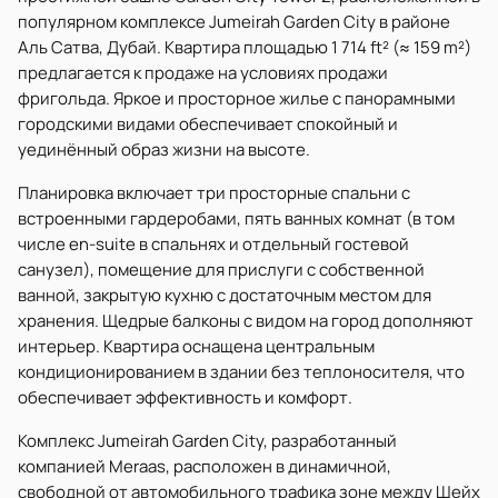
популярном комплексе Jumeirah Garden City в районе
Аль Сатва, Дубай. Квартира площадью 1 714 ft² (≈ 159 m²)
предлагается к продаже на условиях продажи
фригольда. Яркое и просторное жилье с панорамными
городскими видами обеспечивает спокойный и
уединённый образ жизни на высоте.
Планировка включает три просторные спальни с
встроенными гардеробами, пять ванных комнат (в том
числе en-suite в спальнях и отдельный гостевой
санузел), помещение для прислуги с собственной
ванной, закрытую кухню с достаточным местом для
хранения. Щедрые балконы с видом на город дополняют
интерьер. Квартира оснащена центральным
кондиционированием в здании без теплоносителя, что
обеспечивает эффективность и комфорт.
Комплекс Jumeirah Garden City, разработанный
компанией Meraas, расположен в динамичной,
свободной от автомобильного трафика зоне между Шейх