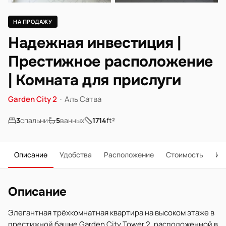
НА ПРОДАЖУ
Надежная инвестиция |
Престижное расположение
| Комната для прислуги
Garden City 2
·
Аль Сатва
3
спальни
5
ванных
1714
ft²
Описание
Удобства
Расположение
Стоимость
Ип
Описание
Элегантная трёхкомнатная квартира на высоком этаже в
престижной башне Garden City Tower 2, расположенной в