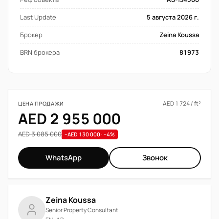
Last Update
5 августа 2026 г.
Брокер
Zeina Koussa
BRN брокера
81973
AED 1 724 / ft²
ЦЕНА ПРОДАЖИ
AED 2 955 000
AED 3 085 000
−AED 130 000 · −4%
WhatsApp
Звонок
Zeina Koussa
Senior Property Consultant