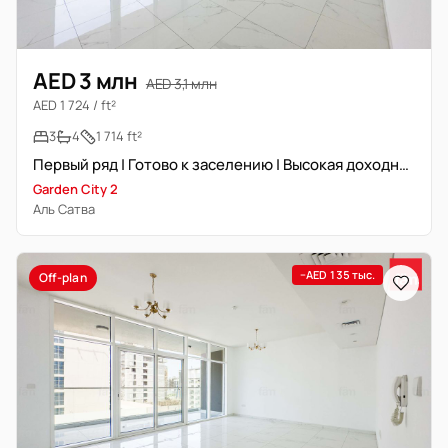
AED 3 млн
AED 3,1 млн
AED 1 724 / ft²
3
4
1 714 ft²
Первый ряд | Готово к заселению | Высокая доходность
Garden City 2
Аль Сатва
−AED 135 тыс.
Off-plan