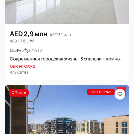
AED 2,9 млн
AED 3,1 млн
AED 1 715 / ft²
3
5
1 714 ft²
Современная городская жизнь | 3 спальни + комната для прислуги | Высокая рентабельность
Garden City 2
Аль Сатва
−AED 100 тыс.
Off-plan