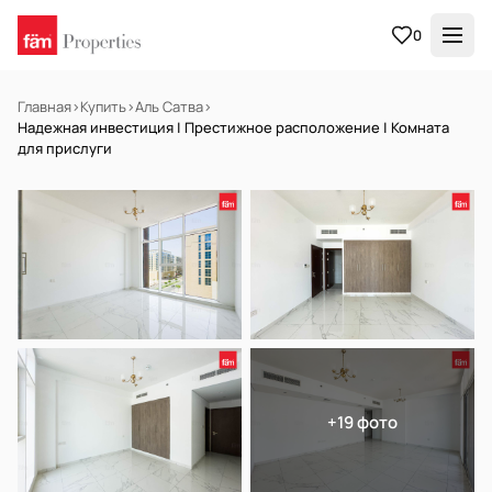
0
Главная
›
Купить
›
Аль Сатва
›
Надежная инвестиция | Престижное расположение | Комната
для прислуги
НА ПРОДАЖУ
Off-plan
+19 фото