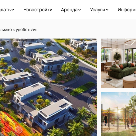
дать
Новостройки
Аренда
Услуги
Информ
 Близко к удобствам