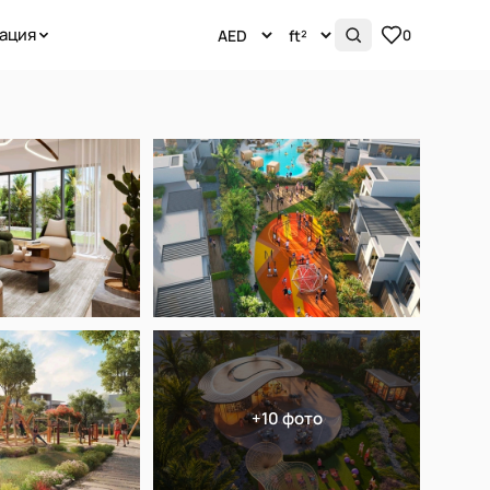
ация
0
+10 фото