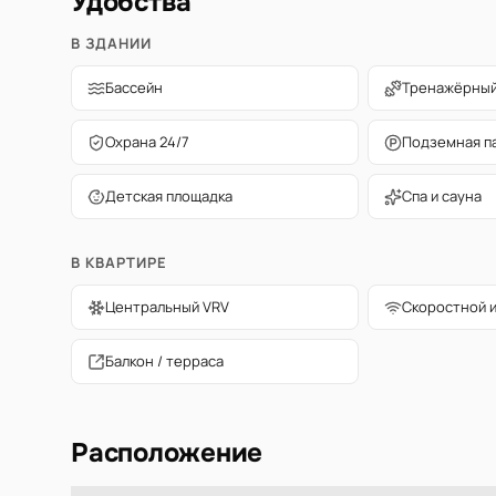
Удобства
В ЗДАНИИ
Бассейн
Тренажёрный
Охрана 24/7
Подземная п
Детская площадка
Спа и сауна
В КВАРТИРЕ
Центральный VRV
Скоростной 
Балкон / терраса
Расположение