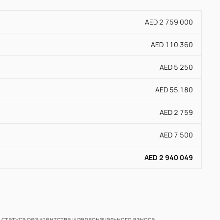
AED 2 759 000
AED 110 360
AED 5 250
AED 55 180
AED 2 759
AED 7 500
AED 2 940 049
, статуса резидентства и первоначального взноса.