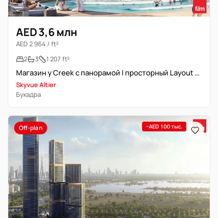
AED 3,6 млн
AED 2 964 / ft²
2
3
1 207 ft²
Магазин у Creek с панорамой | просторный Layout Type D
Skyvue Altier
Букадра
−AED 100 тыс.
Off-plan