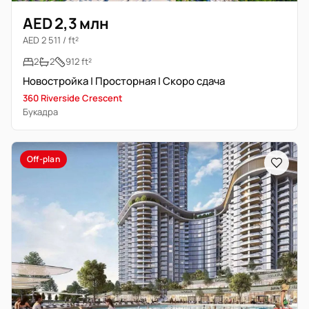
AED 2,3 млн
AED 2 511 / ft²
2
2
912 ft²
Новостройка | Просторная | Скоро сдача
360 Riverside Crescent
Букадра
Off-plan