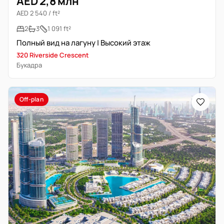
AED 2,8 млн
AED 2 540 / ft²
2
3
1 091 ft²
Полный вид на лагуну | Высокий этаж
320 Riverside Crescent
Букадра
Off-plan