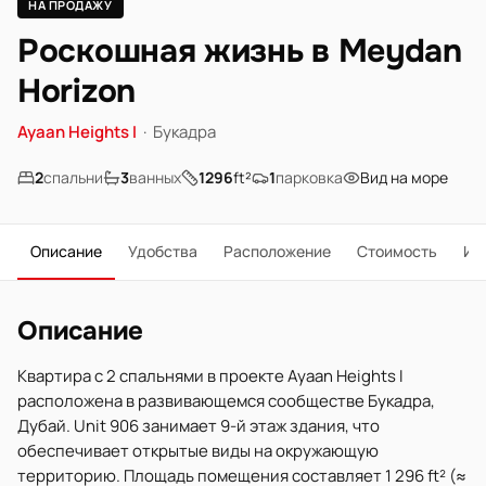
НА ПРОДАЖУ
Роскошная жизнь в Meydan
Horizon
Ayaan Heights I
·
Букадра
2
спальни
3
ванных
1296
ft²
1
парковка
Вид на море
Описание
Удобства
Расположение
Стоимость
Ип
Описание
Квартира с 2 спальнями в проекте Ayaan Heights I
расположена в развивающемся сообществе Букадра,
Дубай. Unit 906 занимает 9-й этаж здания, что
обеспечивает открытые виды на окружающую
территорию. Площадь помещения составляет 1 296 ft² (≈