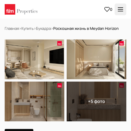
0
Главная
›
Купить
›
Букадра
›
Роскошная жизнь в Meydan Horizon
НА ПРОДАЖУ
Off-plan
+5 фото