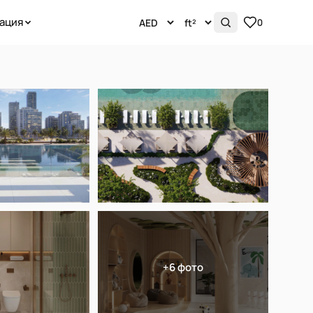
ация
0
+6 фото