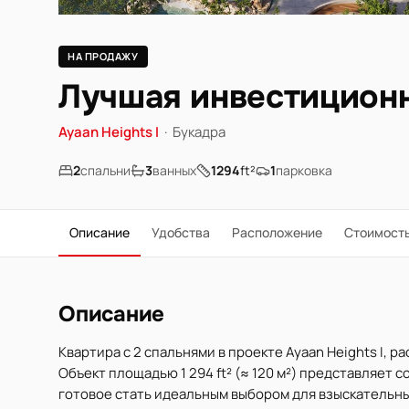
НА ПРОДАЖУ
Лучшая инвестиционн
Ayaan Heights I
·
Букадра
2
спальни
3
ванных
1294
ft²
1
парковка
Описание
Удобства
Расположение
Стоимост
Описание
Квартира с 2 спальнями в проекте Ayaan Heights I, 
Объект площадью 1 294 ft² (≈ 120 м²) представляет 
готовое стать идеальным выбором для взыскательны