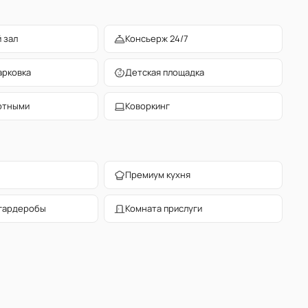
 зал
Консьерж 24/7
арковка
Детская площадка
отными
Коворкинг
Премиум кухня
гардеробы
Комната прислуги