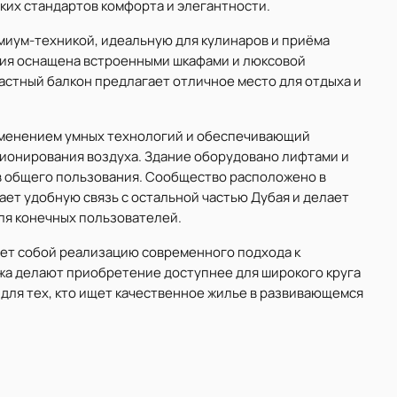
ких стандартов комфорта и элегантности.
миум-техникой, идеальную для кулинаров и приёма
нция оснащена встроенными шкафами и люксовой
Частный балкон предлагает отличное место для отдыха и
рименением умных технологий и обеспечивающий
ионирования воздуха. Здание оборудовано лифтами и
тв общего пользования. Сообщество расположено в
ает удобную связь с остальной частью Дубая и делает
для конечных пользователей.
яет собой реализацию современного подхода к
жа делают приобретение доступнее для широкого круга
для тех, кто ищет качественное жилье в развивающемся