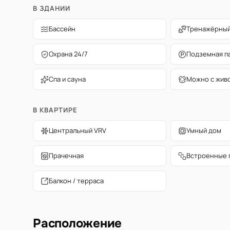
В ЗДАНИИ
Бассейн
Тренажёрный
Охрана 24/7
Подземная п
Спа и сауна
Можно с жив
В КВАРТИРЕ
Центральный VRV
Умный дом
Прачечная
Встроенные 
Балкон / терраса
Расположение