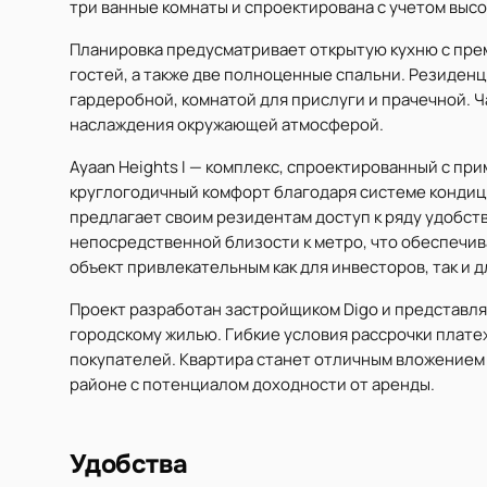
три ванные комнаты и спроектирована с учетом высо
Планировка предусматривает открытую кухню с пре
гостей, а также две полноценные спальни. Резиде
гардеробной, комнатой для прислуги и прачечной. 
наслаждения окружающей атмосферой.
Ayaan Heights I — комплекс, спроектированный с п
круглогодичный комфорт благодаря системе кондиц
предлагает своим резидентам доступ к ряду удобс
непосредственной близости к метро, что обеспечив
объект привлекательным как для инвесторов, так и 
Проект разработан застройщиком Digo и представл
городскому жилью. Гибкие условия рассрочки плате
покупателей. Квартира станет отличным вложением 
районе с потенциалом доходности от аренды.
Удобства