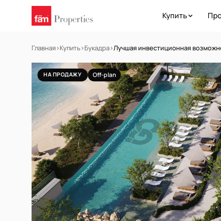
Купить
Про
Главная
›
Купить
›
Букадра
›
Лучшая инвестиционная возможно
НА ПРОДАЖУ
Off-plan