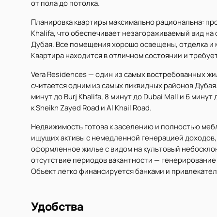
от пола до потолка.
Планировка квартиры максимально рациональна: про
Khalifa, что обеспечивает незагораживаемый вид н
Дубая. Все помещения хорошо освещены, отделка и 
Квартира находится в отличном состоянии и требуе
Vera Residences — один из самых востребованных жил
считается одним из самых ликвидных районов Дубая. 
минут до Burj Khalifa, 8 минут до Dubai Mall и 6 мин
к Sheikh Zayed Road и Al Khail Road.
Недвижимость готова к заселению и полностью мебл
ищущих активы с немедленной генерацией доходов, 
оформленное жилье с видом на культовый небоскло
отсутствие периодов вакантности — генерирование 
Объект легко финансируется банками и привлекател
Удобства