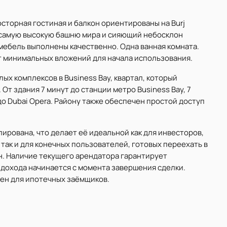
сторная гостиная и балкон ориентированы на Burj
а самую высокую башню мира и сияющий небосклон
мебель выполнены качественно. Одна ванная комната.
т минимальных вложений для начала использования.
ых комплексов в Business Bay, квартал, который
От здания 7 минут до станции метро Business Bay, 7
ут до Dubai Opera. Району также обеспечен простой доступ
ирована, что делает её идеальной как для инвесторов,
так и для конечных пользователей, готовых переехать в
н. Наличие текущего арендатора гарантирует
дохода начинается с момента завершения сделки.
ен для ипотечных заёмщиков.