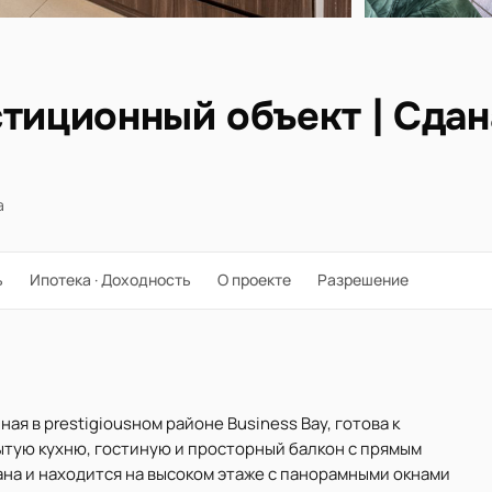
тиционный объект | Сдан
а
ь
Ипотека · Доходность
О проекте
Разрешение
ная в prestigiousном районе Business Bay, готова к
рытую кухню, гостиную и просторный балкон с прямым
вана и находится на высоком этаже с панорамными окнами