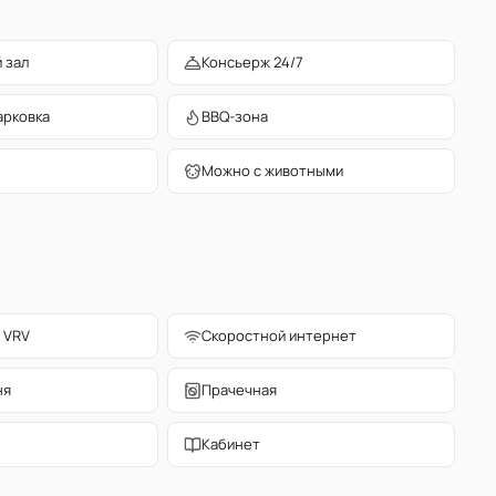
 зал
Консьерж 24/7
арковка
BBQ-зона
Можно с животными
 VRV
Скоростной интернет
ня
Прачечная
Кабинет