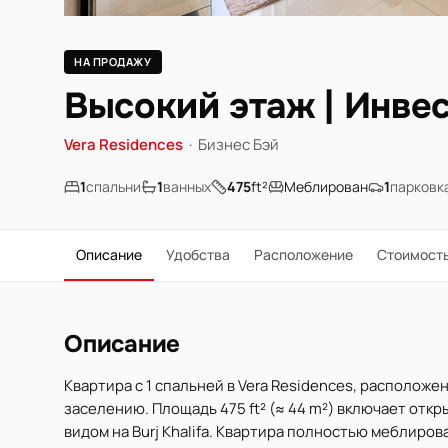
НА ПРОДАЖУ
Высокий этаж | Инвес
Vera Residences
·
Бизнес Бэй
1
спальни
1
ванных
475
ft²
Меблирован
1
парковк
Описание
Удобства
Расположение
Стоимост
Описание
Квартира с 1 спальней в Vera Residences, расположен
заселению. Площадь 475 ft² (≈ 44 m²) включает отк
видом на Burj Khalifa. Квартира полностью меблиро