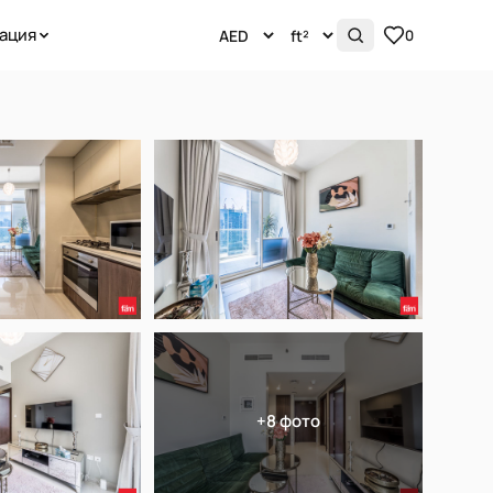
ация
0
+8 фото