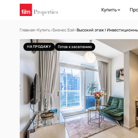
Купить
Про
Главная
›
Купить
›
Бизнес Бэй
›
Высокий этаж | Инвестиционны
НА ПРОДАЖУ
Готов к заселению