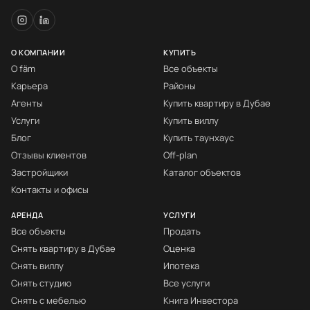
О КОМПАНИИ
КУПИТЬ
О fäm
Все объекты
Карьера
Районы
Агенты
Купить квартиру в Дубае
Услуги
Купить виллу
Блог
Купить таунхаус
Отзывы клиентов
Off-plan
Застройщики
Каталог объектов
Контакты и офисы
АРЕНДА
УСЛУГИ
Все объекты
Продать
Снять квартиру в Дубае
Оценка
Снять виллу
Ипотека
Снять студию
Все услуги
Снять с мебелью
Книга Инвестора