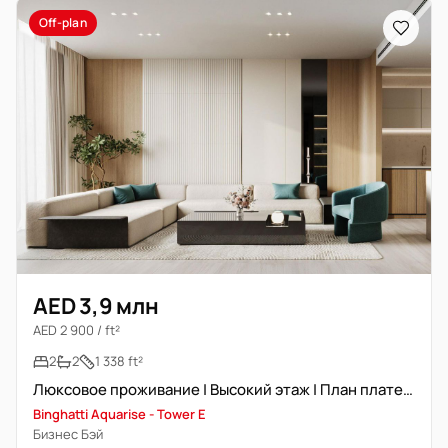
Off-plan
AED 3,9 млн
AED 2 900 / ft²
2
2
1 338 ft²
Люксовое проживание | Высокий этаж | План платежей
Binghatti Aquarise - Tower E
Бизнес Бэй