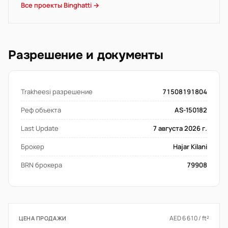
Все проекты Binghatti →
Разрешение и документы
Trakheesi разрешение
71508191804
Реф объекта
AS-150182
Last Update
7 августа 2026 г.
Брокер
Hajar Kilani
BRN брокера
79908
AED 6 610 / ft²
ЦЕНА ПРОДАЖИ