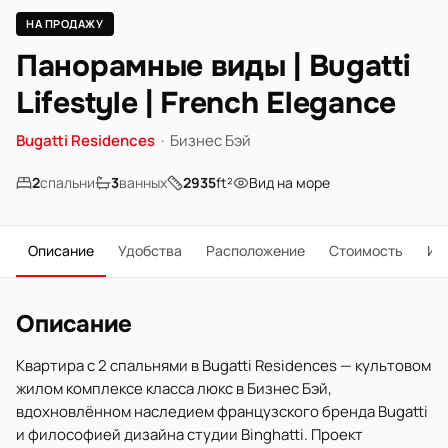
НА ПРОДАЖУ
Панорамные виды | Bugatti
Lifestyle | French Elegance
Bugatti Residences
·
Бизнес Бэй
2
спальни
3
ванных
2935
ft²
Вид на море
Описание
Удобства
Расположение
Стоимость
Ип
Описание
Квартира с 2 спальнями в Bugatti Residences — культовом
жилом комплексе класса люкс в Бизнес Бэй,
вдохновлённом наследием французского бренда Bugatti
и философией дизайна студии Binghatti. Проект