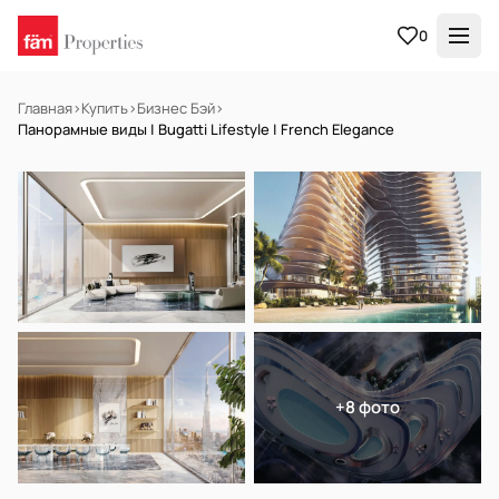
0
Главная
›
Купить
›
Бизнес Бэй
›
Панорамные виды | Bugatti Lifestyle | French Elegance
НА ПРОДАЖУ
Off-plan
+8 фото