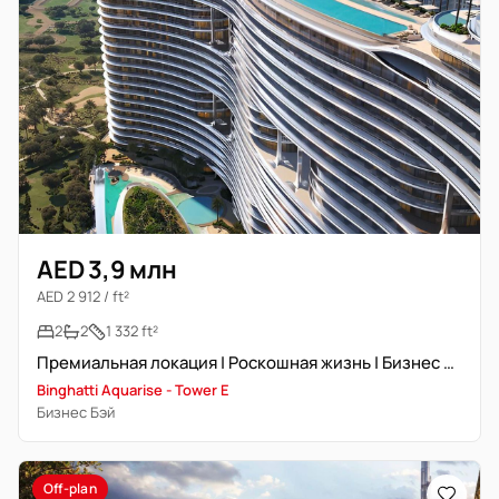
AED 3,9 млн
AED 2 912 / ft²
2
2
1 332 ft²
Премиальная локация | Роскошная жизнь | Бизнес Бэй
Binghatti Aquarise - Tower E
Бизнес Бэй
Off-plan