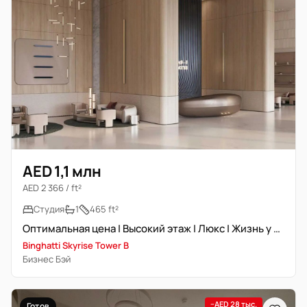
AED 1,1 млн
AED 2 366 / ft²
Студия
1
465 ft²
Оптимальная цена | Высокий этаж | Люкс | Жизнь у воды
Binghatti Skyrise Tower B
Бизнес Бэй
−AED 28 тыс.
Готов