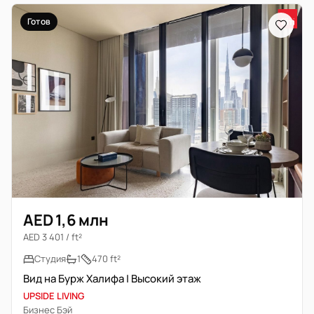
Готов
AED 1,6 млн
AED 3 401 / ft²
Студия
1
470 ft²
Вид на Бурж Халифа | Высокий этаж
UPSIDE LIVING
Бизнес Бэй