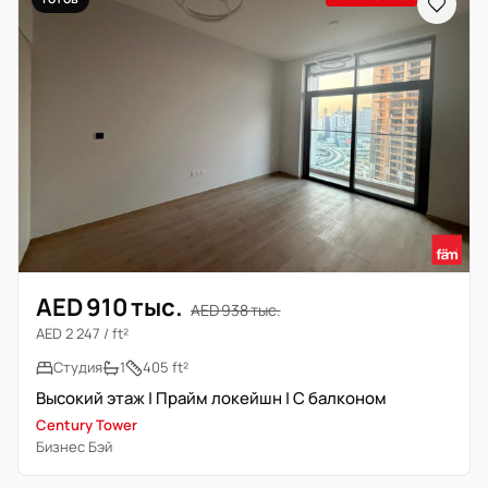
AED 910 тыс.
AED 938 тыс.
AED 2 247 / ft²
Студия
1
405 ft²
Высокий этаж | Прайм локейшн | С балконом
Century Tower
Бизнес Бэй