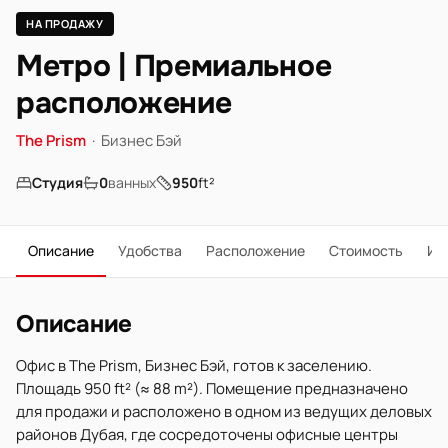
НА ПРОДАЖУ
Метро | Премиальное
расположение
The Prism
·
Бизнес Бэй
Студия
0
ванных
950
ft²
Описание
Удобства
Расположение
Стоимость
Ип
Описание
Офис в The Prism, Бизнес Бэй, готов к заселению.
Площадь 950 ft² (≈ 88 m²). Помещение предназначено
для продажи и расположено в одном из ведущих деловых
районов Дубая, где сосредоточены офисные центры