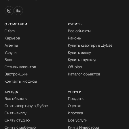
О КОМПАНИИ
КУПИТЬ
О fäm
Все объекты
Карьера
Районы
Агенты
Купить квартиру в Дубае
Услуги
Купить виллу
Блог
Купить таунхаус
Отзывы клиентов
Off-plan
Застройщики
Каталог объектов
Контакты и офисы
АРЕНДА
УСЛУГИ
Все объекты
Продать
Снять квартиру в Дубае
Оценка
Снять виллу
Ипотека
Снять студию
Все услуги
Снять с мебелью
Книга Инвестора