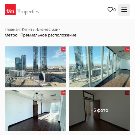
0
Главная
›
Купить
›
Бизнес Бэй
›
Метро | Премиальное расположение
НА ПРОДАЖУ
Готов к заселению
+5 фото