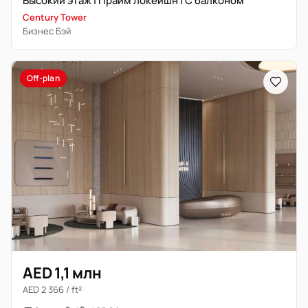
Высокий этаж | Прайм локейшн | С балконом
Century Tower
Бизнес Бэй
Off-plan
AED 1,1 млн
AED 2 366 / ft²