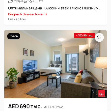
Студия
1
465 ft²
Оптимальная цена | Высокий этаж | Люкс | Жизнь у воды
Binghatti Skyrise Tower B
Бизнес Бэй
−AED 50 тыс.
Готов
AED 690 тыс.
AED 740 тыс.