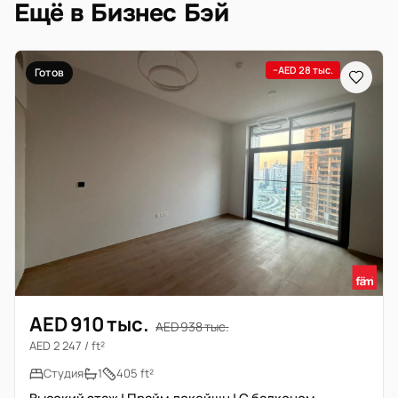
Ещё в Бизнес Бэй
−AED 28 тыс.
Готов
AED 910 тыс.
AED 938 тыс.
AED 2 247 / ft²
Студия
1
405 ft²