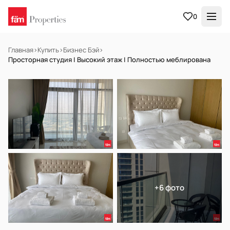
0
Главная
›
Купить
›
Бизнес Бэй
›
Просторная студия | Высокий этаж | Полностью меблирована
НА ПРОДАЖУ
Готов к заселению
+6 фото