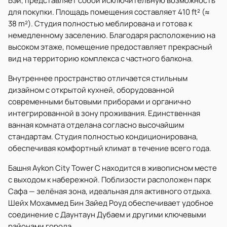
Бэй, представляет собой исключительную возможность
для покупки. Площадь помещения составляет 410 ft² (≈
38 m²). Студия полностью меблирована и готова к
немедленному заселению. Благодаря расположению на
высоком этаже, помещение предоставляет прекрасный
вид на территорию комплекса с частного балкона.
Внутреннее пространство отличается стильным
дизайном с открытой кухней, оборудованной
современными бытовыми приборами и органично
интегрированной в зону проживания. Единственная
ванная комната отделана согласно высочайшим
стандартам. Студия полностью кондиционирована,
обеспечивая комфортный климат в течение всего года.
Башня Aykon City Tower C находится в живописном месте
с выходом к набережной. Поблизости расположен парк
Сафа — зелёная зона, идеальная для активного отдыха.
Шейх Мохаммед Бин Зайед Роуд обеспечивает удобное
соединение с Даунтаун Дубаем и другими ключевыми
районами города.