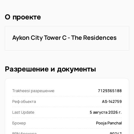
О проекте
Aykon City Tower C - The Residences
Разрешение и документы
Trakheesi разрешение
7129365188
Реф объекта
AS-142759
Last Update
5 августа 2026 г.
Брокер
Pooja Panchal
BRN брокера
90747