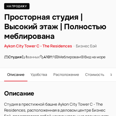
НА ПРОДАЖУ
Просторная студия |
Высокий этаж | Полностью
меблирована
Aykon City Tower C - The Residences
·
Бизнес Бэй
Студия
1
ванных
410
ft²
Меблирован
Вид на море
Описание
Удобства
Расположение
Стоимость
Ип
Описание
Студия в престижной башне Aykon City Tower C - The
Residences, расположенная в деловом центре Бизнес