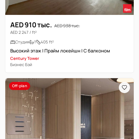
AED 910 тыс.
AED 938 тыс.
AED 2 247 / ft²
Студия
1
405 ft²
Высокий этаж | Прайм локейшн | С балконом
Century Tower
Бизнес Бэй
Off-plan