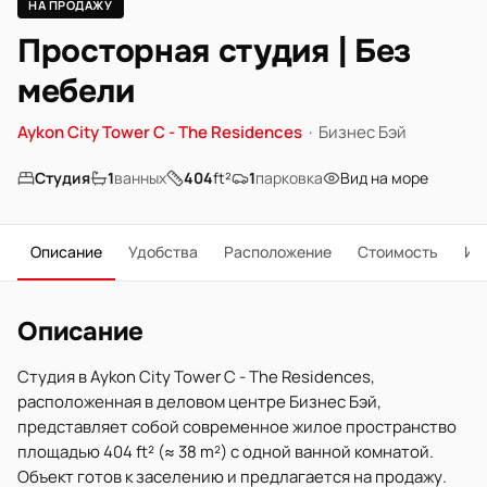
НА ПРОДАЖУ
Просторная студия | Без
мебели
Aykon City Tower C - The Residences
·
Бизнес Бэй
Студия
1
ванных
404
ft²
1
парковка
Вид на море
Описание
Удобства
Расположение
Стоимость
Ип
Описание
Студия в Aykon City Tower C - The Residences,
расположенная в деловом центре Бизнес Бэй,
представляет собой современное жилое пространство
площадью 404 ft² (≈ 38 m²) с одной ванной комнатой.
Объект готов к заселению и предлагается на продажу.