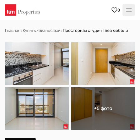
0
Главная
›
Купить
›
Бизнес Бэй
›
Просторная студия | Без мебели
НА ПРОДАЖУ
Готов к заселению
+5 фото