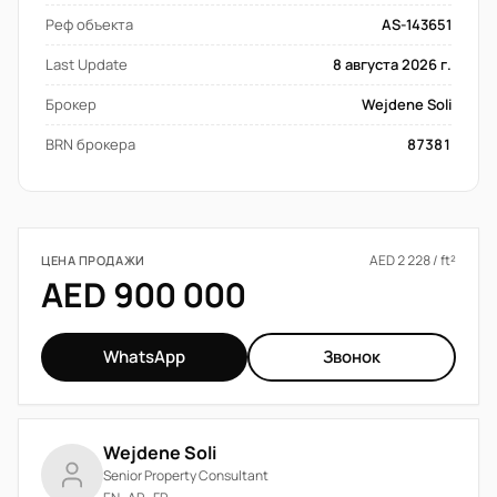
Реф объекта
AS-143651
Last Update
8 августа 2026 г.
Брокер
Wejdene Soli
BRN брокера
87381
AED 2 228 / ft²
ЦЕНА ПРОДАЖИ
AED 900 000
WhatsApp
Звонок
Wejdene Soli
Senior Property Consultant