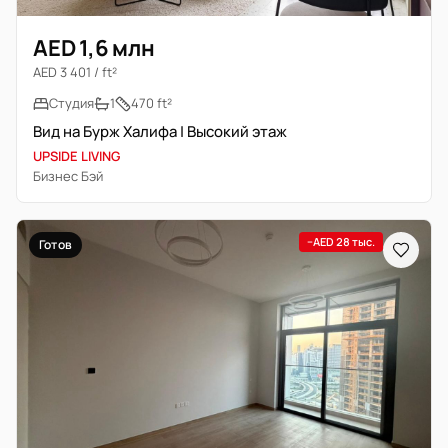
AED 1,6 млн
AED 3 401 / ft²
Студия
1
470 ft²
Вид на Бурж Халифа | Высокий этаж
UPSIDE LIVING
Бизнес Бэй
−AED 28 тыс.
Готов