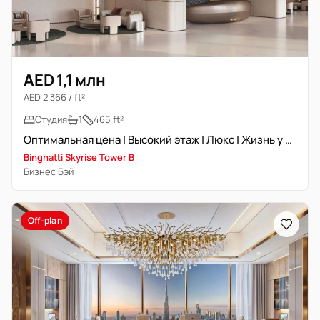
AED 1,1 млн
AED 2 366 / ft²
Студия
1
465 ft²
Оптимальная цена | Высокий этаж | Люкс | Жизнь у воды
Binghatti Skyrise Tower B
Бизнес Бэй
Off-plan