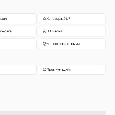
 зал
Консьерж 24/7
арковка
BBQ-зона
Можно с животными
Премиум кухня