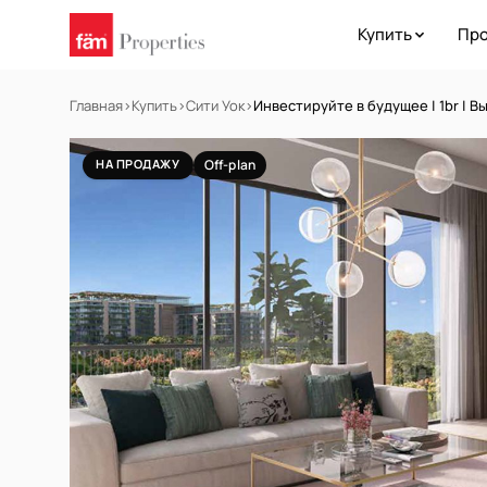
Купить
Про
Главная
›
Купить
›
Сити Уок
›
Инвестируйте в будущее | 1br | 
НА ПРОДАЖУ
Off-plan