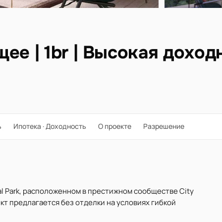
ее | 1br | Высокая доход
ь
Ипотека · Доходность
О проекте
Разрешение
ral Park, расположенном в престижном сообществе City
ъект предлагается без отделки на условиях гибкой