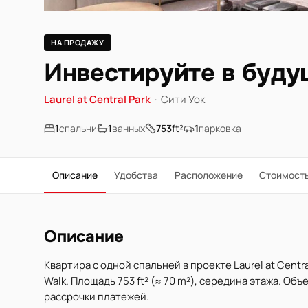
НА ПРОДАЖУ
Инвестируйте в будущ
Laurel at Central Park
·
Сити Уок
1
спальни
1
ванных
753
ft²
1
парковка
Описание
Удобства
Расположение
Стоимост
Описание
Квартира с одной спальней в проекте Laurel at Cent
Walk. Площадь 753 ft² (≈ 70 m²), середина этажа. Об
рассрочки платежей.