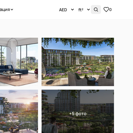
ация
0
+5 фото