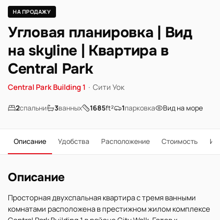
НА ПРОДАЖУ
Угловая планировка | Вид
на skyline | Квартира в
Central Park
Central Park Building 1
·
Сити Уок
2
спальни
3
ванных
1685
ft²
1
парковка
Вид на море
Описание
Удобства
Расположение
Стоимость
Ип
Описание
Просторная двухспальная квартира с тремя ванными
комнатами расположена в престижном жилом комплексе