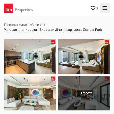
0
Главная
›
Купить
›
Сити Уок
›
Угловая планировка | Вид на skyline | Квартира в Central Park
НА ПРОДАЖУ
Готов к заселению
+18 фото