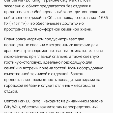
Central Park Building 1 в районе City Walk. Готов к
заселению, объект предлагается без отделки и
представляет собой идеальный холст для воплощения
собственного дизайна. Общая площадь составляет 1 685
ft² (≈ 157 m²), что обеспечивает достаточно
пространства для комфортной семейной жизни.
Планировка квартиры предусматривает две
полноценные спальни с встроенными шкафами для
хранения, три современные ванные комнаты, включая
люкс-ванную при главной спальне, а также светлую
гостиную-столовую, идеально подходящую для
семейных встреч и приёма гостей. Кухня оборудована
качественной техникой и отделкой. Балкон
предоставляет возможность насладиться видами на
городской пейзаж и служит отличным местом для
отдыха.
Central Park Building 1 находится в динамичном районе
City Walk, обеспечивая жителям непосредственный
доступ к торговым центрам, ресторанам и