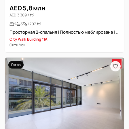
AED 5,8 млн
AED 3 369 / ft²
2
3
1 707 ft²
Просторная 2-спальня | Полностью меблирована | Первоклассное расположение
City Walk Building 11A
Сити Уок
Готов