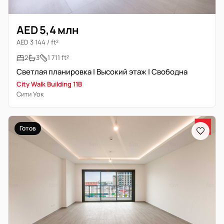
AED 5,4 млн
AED 3 144 / ft²
2
3
1 711 ft²
Светлая планировка | Высокий этаж | Свободна
City Walk Building 11B
Сити Уок
Готов