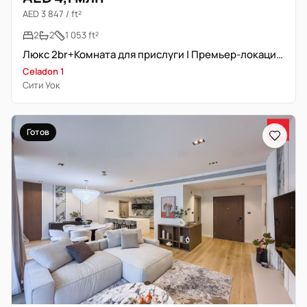
AED 3 847 / ft²
2
2
1 053 ft²
Люкс 2br+Комната для прислуги | Премьер-локация | Свободна
Celadon 1
Сити Уок
Готов