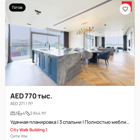
Готов
AED 770 тыс.
AED 271 / ft²
3
4
2 844 ft²
Удачная планировка | 3 спальни | Полностью меблирована | Просторная
City Walk Building 1
Сити Уок