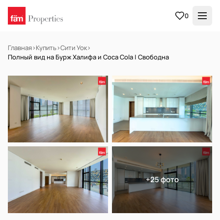
0
Главная
›
Купить
›
Сити Уок
›
Полный вид на Бурж Халифа и Coca Cola | Свободна
В АРЕНДУ
Готов к заселению
+25 фото