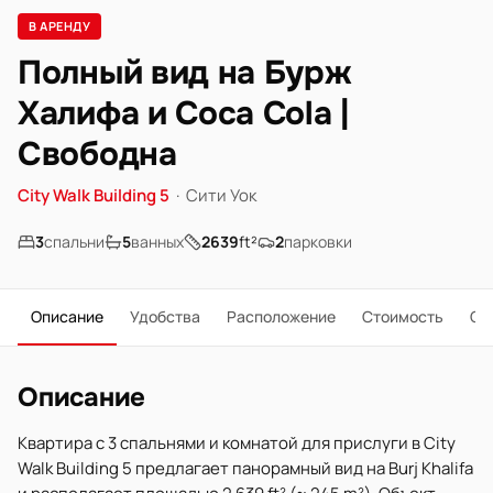
В АРЕНДУ
Полный вид на Бурж
Халифа и Coca Cola |
Свободна
City Walk Building 5
·
Сити Уок
3
спальни
5
ванных
2639
ft²
2
парковки
Описание
Удобства
Расположение
Стоимость
О 
Описание
Квартира с 3 спальнями и комнатой для прислуги в City
Walk Building 5 предлагает панорамный вид на Burj Khalifa