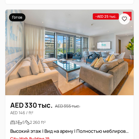
−AED 25 тыс.
Готов
AED 330 тыс.
AED 355 тыс.
AED 146 / ft²
3
5
2 260 ft²
Высокий этаж | Вид на арену | Полностью меблирована | Цена 1 чек
City Walk Building 19