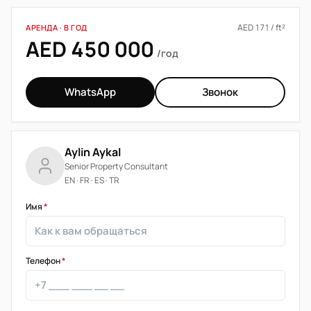
AED 171 / ft²
АРЕНДА · В ГОД
AED 450 000
/год
WhatsApp
Звонок
Aylin Aykal
Senior Property Consultant
EN · FR · ES · TR
Имя
*
Телефон
*