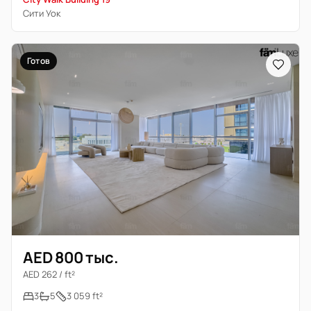
Сити Уок
Готов
AED 800 тыс.
AED 262 / ft²
3
5
3 059 ft²