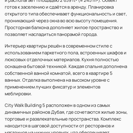
и располагает площадью 2 639 ft² (≈ 245 m²). Объект
готов к заселению и сдаётся в аренду. Планировка
открытого типа обеспечивает функциональность и свет,
проникающий через окна во всю высоту помещения.
Просторная балкона дополняет жилое пространство и
позволяет насладиться панорамой города.
Интерьер квартиры решён в современном стиле с
использованием паркетного пола, встроенных шкафов и
люксовых отделочных материалов. Кухня полностью
оснащена бытовой техникой. Каждая спальня дополнена
собственной ванной комнатой, всего в квартире 5
ванных. Отделка выполнена на высоком уровне с
применением лучших фиксатур и элементов
меблировки.
City Walk Building 5 расположен в одном из самых
динамичных районов Дубая, где сочетаются жилые зоны,
торговые и развлекательные пространства. Комплекс
находится в шаговой доступности от ресторанов и
магазинов на нижних уровнях, что обеспечивает