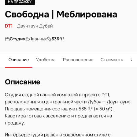
НА ПРОДАЖУ
Свободна | Меблирована
DT1
·
Даунтаун Дубай
Студия
1
ванных
536
ft²
Описание
Удобства
Расположение
Стоимость
Ип
Описание
Студия с одной ванной комнатой в проекте DT1,
расположенная в центральной части Дубая — Даунтауне.
Площадь помещения составляет 536 ft² (≈ 50 м²).
Квартира готова к заселению и предлагается на
продажу.
Интерьер студии решён в современном стиле с