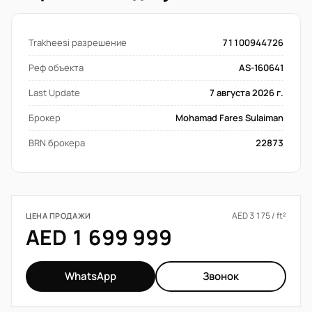
Trakheesi разрешение
71100944726
Реф объекта
AS-160641
Last Update
7 августа 2026 г.
Брокер
Mohamad Fares Sulaiman
BRN брокера
22873
AED 3 175 / ft²
ЦЕНА ПРОДАЖИ
AED 1 699 999
WhatsApp
Звонок