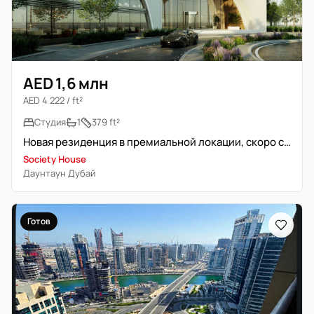
AED 1,6 млн
AED 4 222 / ft²
Студия
1
379 ft²
Новая резиденция в премиальной локации, скоро сдача
Society House
Даунтаун Дубай
Готов