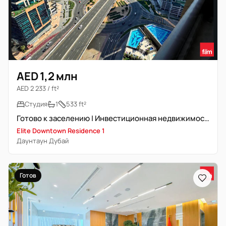
AED 1,2 млн
AED 2 233 / ft²
Студия
1
533 ft²
Готово к заселению | Инвестиционная недвижимость
Elite Downtown Residence 1
Даунтаун Дубай
Готов