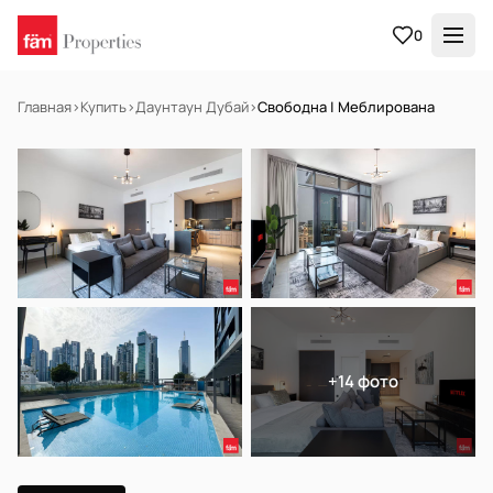
0
Главная
›
Купить
›
Даунтаун Дубай
›
Свободна | Меблирована
НА ПРОДАЖУ
Готов к заселению
+14 фото