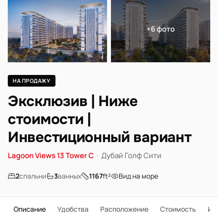
+6 фото
НА ПРОДАЖУ
Эксклюзив | Ниже
стоимости |
Инвестиционный вариант
Lagoon Views 13 Tower C
·
Дубай Голф Сити
2
спальни
3
ванных
1167
ft²
Вид на море
Описание
Удобства
Расположение
Стоимость
Ип