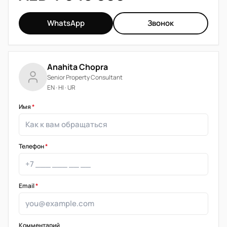
WhatsApp
Звонок
Anahita Chopra
Senior Property Consultant
EN · HI · UR
Имя
*
Телефон
*
Email
*
Комментарий