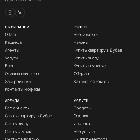
О КОМПАНИИ
КУПИТЬ
О fäm
Все объекты
Карьера
Районы
Агенты
Купить квартиру в Дубае
Услуги
Купить виллу
Блог
Купить таунхаус
Отзывы клиентов
Off-plan
Застройщики
Каталог объектов
Контакты и офисы
АРЕНДА
УСЛУГИ
Все объекты
Продать
Снять квартиру в Дубае
Оценка
Снять виллу
Ипотека
Снять студию
Все услуги
Снять с мебелью
Книга Инвестора