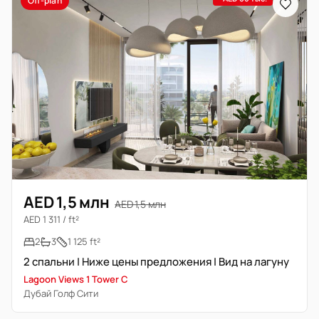
Off-plan
AED 1,5 млн
AED 1,5 млн
AED 1 311 / ft²
2
3
1 125 ft²
2 спальни | Ниже цены предложения | Вид на лагуну
Lagoon Views 1 Tower C
Дубай Голф Сити