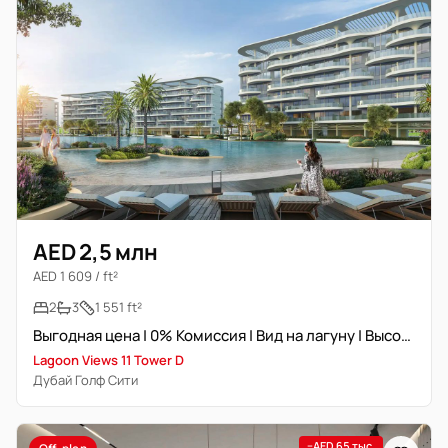
AED 2,5 млн
AED 1 609 / ft²
2
3
1 551 ft²
Выгодная цена | 0% Комиссия | Вид на лагуну | Высокая доходность
Lagoon Views 11 Tower D
Дубай Голф Сити
−AED 65 тыс.