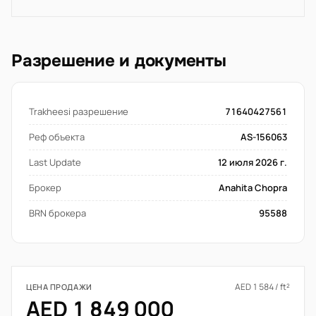
Разрешение и документы
Trakheesi разрешение
71640427561
Реф объекта
AS-156063
Last Update
12 июля 2026 г.
Брокер
Anahita Chopra
BRN брокера
95588
AED 1 584 / ft²
ЦЕНА ПРОДАЖИ
AED 1 849 000