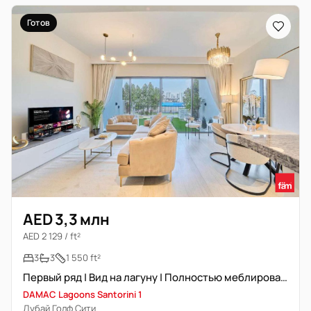
Готов
AED 3,3 млн
AED 2 129 / ft²
3
3
1 550 ft²
Первый ряд | Вид на лагуну | Полностью меблирована
DAMAC Lagoons Santorini 1
Дубай Голф Сити