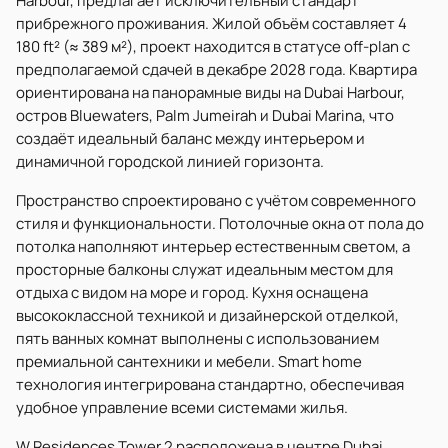
Harbour, предлагает исключительный стандарт
прибрежного проживания. Жилой объём составляет 4
180 ft² (≈ 389 м²), проект находится в статусе off-plan с
предполагаемой сдачей в декабре 2028 года. Квартира
ориентирована на панорамные виды на Dubai Harbour,
остров Bluewaters, Palm Jumeirah и Dubai Marina, что
создаёт идеальный баланс между интерьером и
динамичной городской линией горизонта.
Пространство спроектировано с учётом современного
стиля и функциональности. Потолочные окна от пола до
потолка наполняют интерьер естественным светом, а
просторные балконы служат идеальным местом для
отдыха с видом на море и город. Кухня оснащена
высококлассной техникой и дизайнерской отделкой,
пять ванных комнат выполнены с использованием
премиальной сантехники и мебели. Smart home
технология интегрирована стандартно, обеспечивая
удобное управление всеми системами жилья.
W Residences Tower 2 расположена в центре Dubai