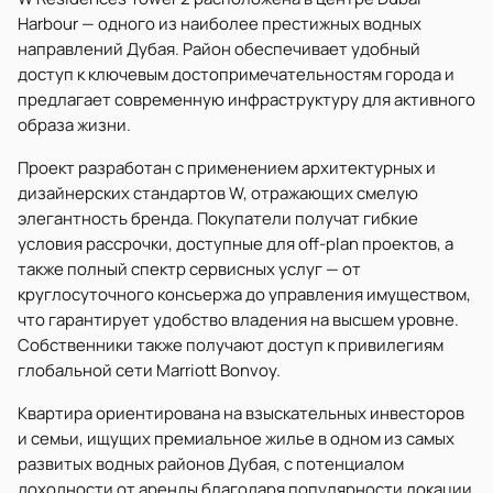
Harbour — одного из наиболее престижных водных
направлений Дубая. Район обеспечивает удобный
доступ к ключевым достопримечательностям города и
предлагает современную инфраструктуру для активного
образа жизни.
Проект разработан с применением архитектурных и
дизайнерских стандартов W, отражающих смелую
элегантность бренда. Покупатели получат гибкие
условия рассрочки, доступные для off-plan проектов, а
также полный спектр сервисных услуг — от
круглосуточного консьержа до управления имуществом,
что гарантирует удобство владения на высшем уровне.
Собственники также получают доступ к привилегиям
глобальной сети Marriott Bonvoy.
Квартира ориентирована на взыскательных инвесторов
и семьи, ищущих премиальное жилье в одном из самых
развитых водных районов Дубая, с потенциалом
доходности от аренды благодаря популярности локации