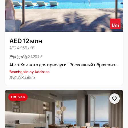
AED 12 млн
AED 4 959 / ft²
4
4
2 420 ft²
4br + Комната для прислуги | Роскошный образ жизни | Вид на водную гладь
Beachgate by Address
Дубай Харбор
Off-plan