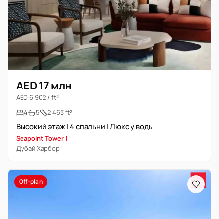
AED 17 млн
AED 6 902 / ft²
4
5
2 463 ft²
Высокий этаж | 4 спальни | Люкс у воды
Seapoint Tower 1
Дубай Харбор
Off-plan