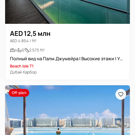
AED 12,5 млн
AED 4 854 / ft²
4
5
2 575 ft²
Полный вид на Палм Джумейра | Высокие этажи | Уникальная планировка
Beach Isle T1
Дубай Харбор
Off-plan