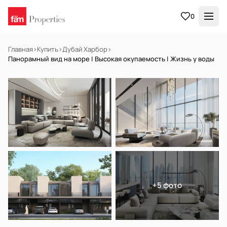
0
Главная
›
Купить
›
Дубай Харбор
›
Панорамный вид на море | Высокая окупаемость | Жизнь у воды
НА ПРОДАЖУ
Off-plan
+5 фото