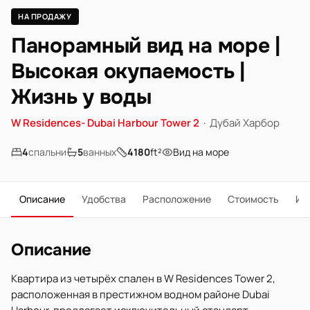
НА ПРОДАЖУ
Панорамный вид на море |
Высокая окупаемость |
Жизнь у воды
W Residences- Dubai Harbour Tower 2
·
Дубай Харбор
4
спальни
5
ванных
4180
ft²
Вид на море
Описание
Удобства
Расположение
Стоимость
Ип
Описание
Квартира из четырёх спален в W Residences Tower 2,
расположенная в престижном водном районе Dubai