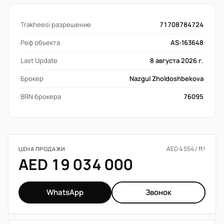
Trakheesi разрешение
71708784724
Реф объекта
AS-163648
Last Update
8 августа 2026 г.
Брокер
Nazgul Zholdoshbekova
BRN брокера
76095
AED 4 554 / ft²
ЦЕНА ПРОДАЖИ
AED 19 034 000
WhatsApp
Звонок