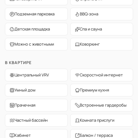
Подземная парковка
BBQ-зона
Детская площадка
Спа и сауна
Можно с животными
Коворкинг
В КВАРТИРЕ
Центральный VRV
Скоростной интернет
Умный дом
Премиум кухня
Прачечная
Встроенные гардеробы
Частный бассейн
Комната прислуги
Кабинет
Балкон / терраса