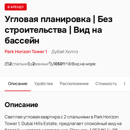
В АРЕНДУ
Угловая планировка | Без
строительства | Вид на
бассейн
Park Horizon Tower 1
·
Дубай Хиллз
2
спальни
2
ванных
1050
ft²
Вид на море
Описание
Удобства
Расположение
Стоимость
О 
Описание
Светлая угловая квартира с 2 спальнями в Park Horizon
Tower 1, Dubai Hills Estate, предлагает спокойный вид на