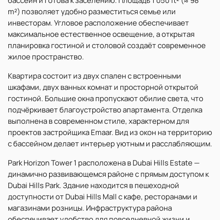
бассейн и готова к заселению. Площадь 1 050 ft² (≈ 98
m²) позволяет удобно разместиться семье или
инвесторам. Угловое расположение обеспечивает
максимальное естественное освещение, а открытая
планировка гостиной и столовой создаёт современное
жилое пространство.
Квартира состоит из двух спален с встроенными
шкафами, двух ванных комнат и просторной открытой
гостиной. Большие окна пропускают обилие света, что
подчёркивает благоустройство апартамента. Отделка
выполнена в современном стиле, характерном для
проектов застройщика Emaar. Вид из окон на территорию
с бассейном делает интерьер уютным и расслабляющим.
Park Horizon Tower 1 расположена в Dubai Hills Estate —
динамично развивающемся районе с прямым доступом к
Dubai Hills Park. Здание находится в пешеходной
доступности от Dubai Hills Mall с кафе, ресторанами и
магазинами розницы. Инфраструктура района
обеспечивает удобство для повседневной жизни и