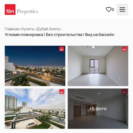
0
Главная
›
Купить
›
Дубай Хиллз
›
Угловая планировка | Без строительства | Вид на бассейн
В АРЕНДУ
Готов к заселению
+5 фото