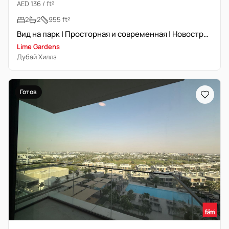
AED 136 / ft²
2
2
955 ft²
Вид на парк | Просторная и современная | Новостройка
Lime Gardens
Дубай Хиллз
Готов