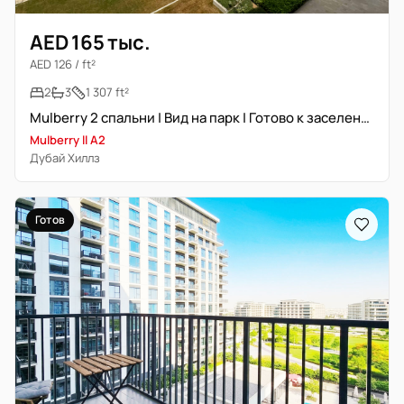
AED 165 тыс.
AED 126 / ft²
2
3
1 307 ft²
Mulberry 2 спальни | Вид на парк | Готово к заселению
Mulberry ll A2
Дубай Хиллз
Готов