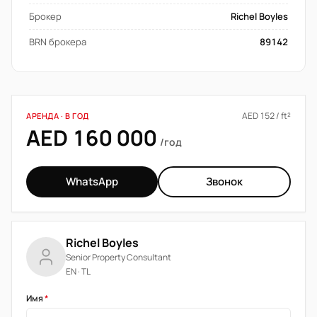
Брокер
Richel Boyles
BRN брокера
89142
AED 152 / ft²
АРЕНДА · В ГОД
AED 160 000
/год
WhatsApp
Звонок
Richel Boyles
Senior Property Consultant
EN · TL
Имя
*