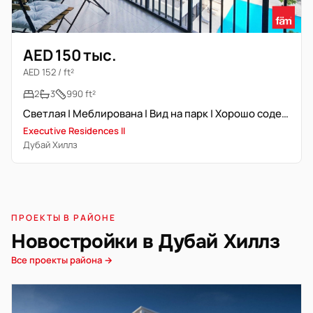
AED 150 тыс.
AED 152 / ft²
2
3
990 ft²
Светлая | Меблирована | Вид на парк | Хорошо содержится
Executive Residences II
Дубай Хиллз
ПРОЕКТЫ В РАЙОНЕ
Новостройки в Дубай Хиллз
Все проекты района →