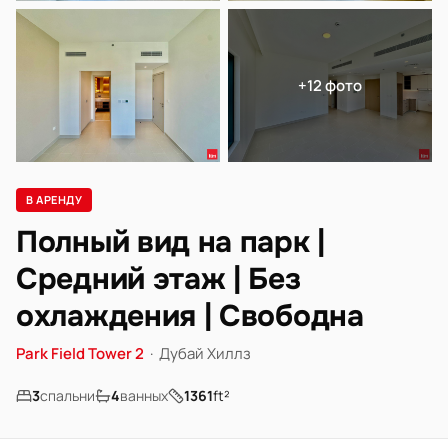
+12 фото
В АРЕНДУ
Полный вид на парк |
Средний этаж | Без
охлаждения | Свободна
Park Field Tower 2
·
Дубай Хиллз
3
спальни
4
ванных
1361
ft²