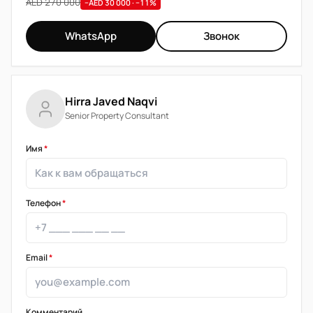
AED 270 000
−AED 30 000 · −11%
WhatsApp
Звонок
Hirra Javed Naqvi
Senior Property Consultant
Имя
*
Телефон
*
Email
*
Комментарий