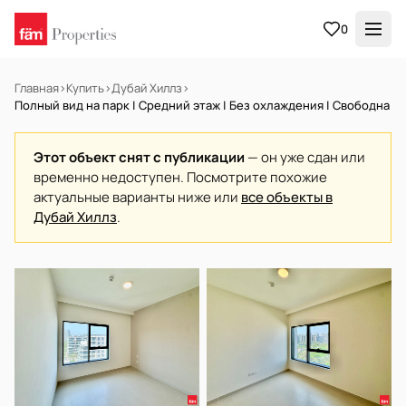
0
Главная
›
Купить
›
Дубай Хиллз
›
Полный вид на парк | Средний этаж | Без охлаждения | Свободна
Этот объект снят с публикации
— он уже сдан или
временно недоступен. Посмотрите похожие
актуальные варианты ниже или
все объекты в
Дубай Хиллз
.
В АРЕНДУ
Готов к заселению