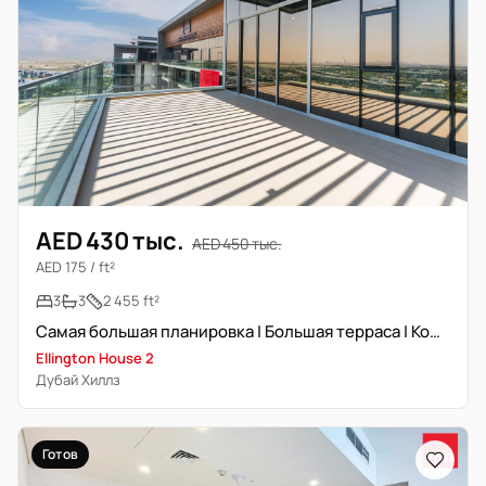
AED 430 тыс.
AED 450 тыс.
AED 175 / ft²
3
3
2 455 ft²
Самая большая планировка | Большая терраса | Комната для прислуги
Ellington House 2
Дубай Хиллз
Готов