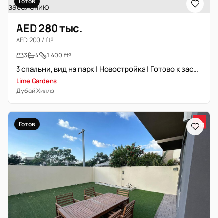
Готов
AED 280 тыс.
AED 200 / ft²
3
4
1 400 ft²
3 спальни, вид на парк | Новостройка | Готово к заселению
Lime Gardens
Дубай Хиллз
Готов