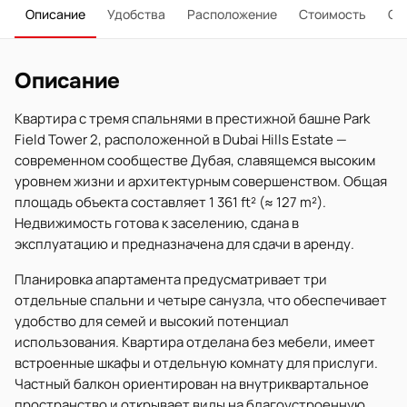
Описание
Удобства
Расположение
Стоимость
О 
Описание
Квартира с тремя спальнями в престижной башне Park
Field Tower 2, расположенной в Dubai Hills Estate —
современном сообществе Дубая, славящемся высоким
уровнем жизни и архитектурным совершенством. Общая
площадь объекта составляет 1 361 ft² (≈ 127 m²).
Недвижимость готова к заселению, сдана в
эксплуатацию и предназначена для сдачи в аренду.
Планировка апартамента предусматривает три
отдельные спальни и четыре санузла, что обеспечивает
удобство для семей и высокий потенциал
использования. Квартира отделана без мебели, имеет
встроенные шкафы и отдельную комнату для прислуги.
Частный балкон ориентирован на внутриквартальное
пространство и открывает виды на благоустроенную