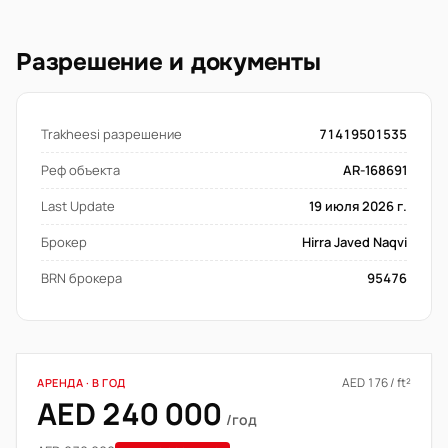
Разрешение и документы
Trakheesi разрешение
71419501535
Реф объекта
AR-168691
Last Update
19 июля 2026 г.
Брокер
Hirra Javed Naqvi
BRN брокера
95476
AED 176 / ft²
АРЕНДА · В ГОД
AED 240 000
/год