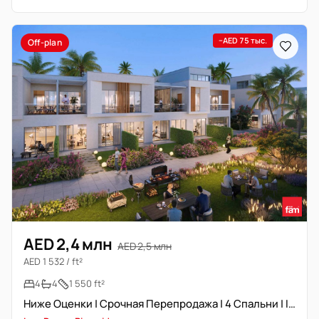
−AED 75 тыс.
Off-plan
AED 2,4 млн
AED 2,5 млн
AED 1 532 / ft²
4
4
1 550 ft²
Ниже Оценки | Срочная Перепродажа | 4 Спальни | Ivy