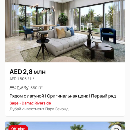
AED 2,8 млн
AED 1 806 / ft²
4
6
1 550 ft²
Рядом с лагуной | Оригинальная цена | Первый ряд
Sage - Damac Riverside
Дубай Инвестмент Парк Секонд
Off-plan