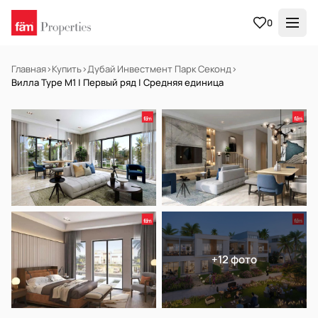
0
Главная
›
Купить
›
Дубай Инвестмент Парк Секонд
›
Вилла Type M1 | Первый ряд | Средняя единица
НА ПРОДАЖУ
Off-plan
+12 фото