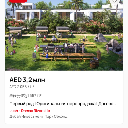
AED 3,2 млн
AED 2 055 / ft²
4
3
1 557 ft²
Первый ряд | Оригинальная перепродажа | Договорная цена
Lush - Damac Riverside
Дубай Инвестмент Парк Секонд