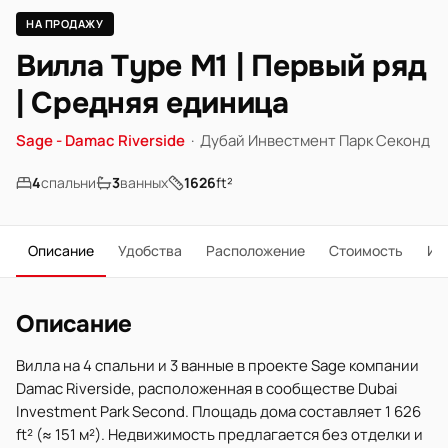
НА ПРОДАЖУ
Вилла Type M1 | Первый ряд
| Средняя единица
Sage - Damac Riverside
·
Дубай Инвестмент Парк Секонд
4
спальни
3
ванных
1626
ft²
Описание
Удобства
Расположение
Стоимость
Ип
Описание
Вилла на 4 спальни и 3 ванные в проекте Sage компании
Damac Riverside, расположенная в сообществе Dubai
Investment Park Second. Площадь дома составляет 1 626
ft² (≈ 151 м²). Недвижимость предлагается без отделки и