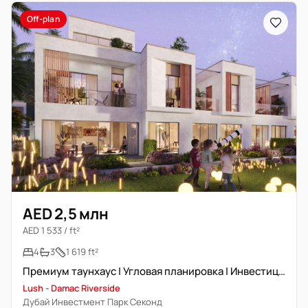
Off-plan
AED 2,5 млн
AED 1 533 / ft²
4
3
1 619 ft²
Премиум таунхаус | Угловая планировка | Инвестиционная сделка
Lush - Damac Riverside
Дубай Инвестмент Парк Секонд