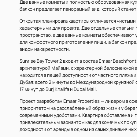
Две ванные комнаты и полностью оборудованная ку
балкон предлагает панорамный вид, который стане
Открытая планировка квартиры отличается чистыми
характерными для проекта. Две отдельные спальни
пространство, а две ванные комнаты обеспечивают 
для комфортного приготовления пищи, а балкон пр
видом на окрестности.
Sunrise Bay Tower 2 входит в состав Emaar Beachfro
архитектурой Майами, с характерной белоснежной 
находится в пешей доступности от частного пляжа 
Дубая: всего 2 минуты до Международной круизной ста
17 минут до Burj Khalifa и Dubai Mall.
Проект разработан Emaar Properties — лидером в сф
приоритетом на расслабленный образ жизни у берег
современными удобствами. Квартира обставлена и г
привлекательным вариантом как для конечных покуп
доходности от аренды в одном из самых динамичных