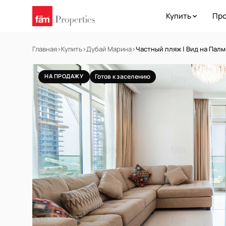
Купить
Про
Главная
›
Купить
›
Дубай Марина
›
Частный пляж | Вид на Пал
НА ПРОДАЖУ
Готов к заселению