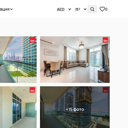
ация
0
+15 фото