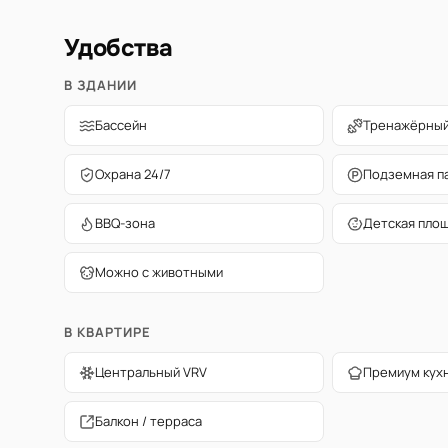
Удобства
В ЗДАНИИ
Бассейн
Тренажёрный
Охрана 24/7
Подземная п
BBQ-зона
Детская пло
Можно с животными
В КВАРТИРЕ
Центральный VRV
Премиум кух
Балкон / терраса