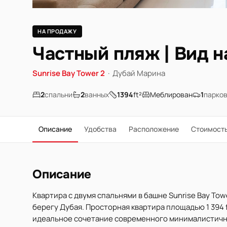
НА ПРОДАЖУ
Частный пляж | Вид 
Sunrise Bay Tower 2
·
Дубай Марина
2
спальни
2
ванных
1394
ft²
Меблирован
1
парко
Описание
Удобства
Расположение
Стоимост
Описание
Квартира с двумя спальнями в башне Sunrise Bay Tow
берегу Дубая. Просторная квартира площадью 1 394 f
идеальное сочетание современного минималистичн