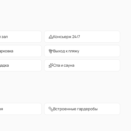
 зал
Консьерж 24/7
арковка
Выход к пляжу
щадка
Спа и сауна
ня
Встроенные гардеробы