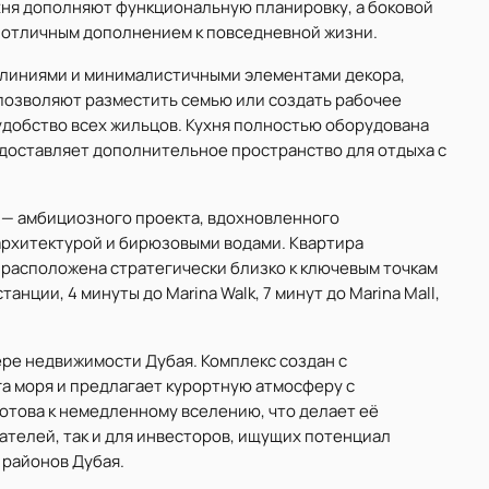
хня дополняют функциональную планировку, а боковой
т отличным дополнением к повседневной жизни.
 линиями и минималистичными элементами декора,
 позволяют разместить семью или создать рабочее
удобство всех жильцов. Кухня полностью оборудована
едоставляет дополнительное пространство для отдыха с
nt — амбициозного проекта, вдохновленного
архитектурой и бирюзовыми водами. Квартира
и расположена стратегически близко к ключевым точкам
нции, 4 минуты до Marina Walk, 7 минут до Marina Mall,
ере недвижимости Дубая. Комплекс создан с
а моря и предлагает курортную атмосферу с
отова к немедленному вселению, что делает её
ателей, так и для инвесторов, ищущих потенциал
 районов Дубая.