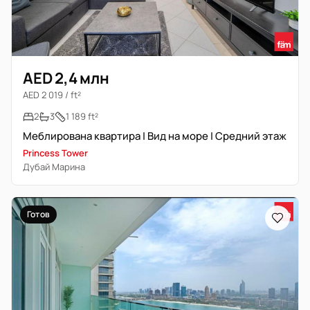
AED 2,4 млн
AED 2 019 / ft²
2
3
1 189 ft²
Меблирована квартира | Вид на море | Средний этаж
Princess Tower
Дубай Марина
Готов