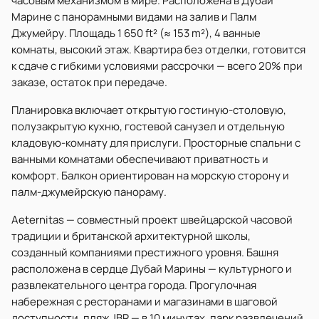
часовым механизмом в мире. Расположена в Дубай
Марине с панорамными видами на залив и Палм
Джумейру. Площадь 1 650 ft² (≈ 153 m²), 4 ванные
комнаты, высокий этаж. Квартира без отделки, готовится
к сдаче с гибкими условиями рассрочки — всего 20% при
заказе, остаток при передаче.
Планировка включает открытую гостиную-столовую,
полузакрытую кухню, гостевой санузел и отдельную
кладовую-комнату для прислуги. Просторные спальни с
ванными комнатами обеспечивают приватность и
комфорт. Балкон ориентирован на морскую сторону и
палм-джумейрскую панораму.
Aeternitas — совместный проект швейцарской часовой
традиции и британской архитектурной школы,
созданный компаниями престижного уровня. Башня
расположена в сердце Дубай Марины — культурного и
развлекательного центра города. Прогулочная
набережная с ресторанами и магазинами в шаговой
доступности, пляж JBR — в 10 минутах, парк развлечений