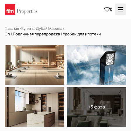
0
Главная
›
Купить
›
Дубай Марина
›
Оп | Подлинная перепродажа | Удобен для ипотеки
НА ПРОДАЖУ
Off-plan
+5 фото