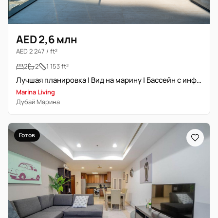
AED 2,6 млн
AED 2 247 / ft²
2
2
1 153 ft²
Лучшая планировка | Вид на марину | Бассейн с инфинити-краем
Marina Living
Дубай Марина
Готов