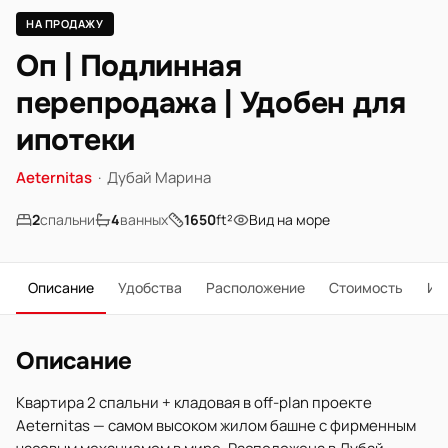
НА ПРОДАЖУ
Оп | Подлинная
перепродажа | Удобен для
ипотеки
Aeternitas
·
Дубай Марина
2
спальни
4
ванных
1650
ft²
Вид на море
Описание
Удобства
Расположение
Стоимость
Ип
Описание
Квартира 2 спальни + кладовая в off-plan проекте
Aeternitas — самом высоком жилом башне с фирменным