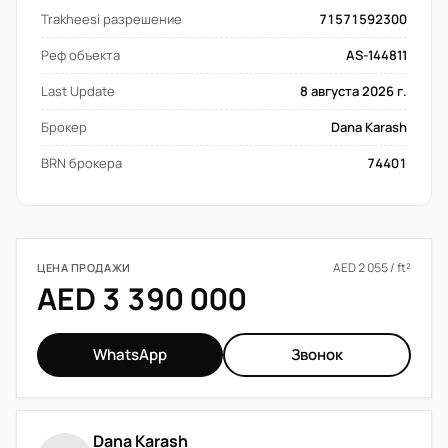
Trakheesi разрешение
71571592300
Реф объекта
AS-144811
Last Update
8 августа 2026 г.
Брокер
Dana Karash
BRN брокера
74401
AED 2 055 / ft²
ЦЕНА ПРОДАЖИ
AED 3 390 000
WhatsApp
Звонок
Dana Karash