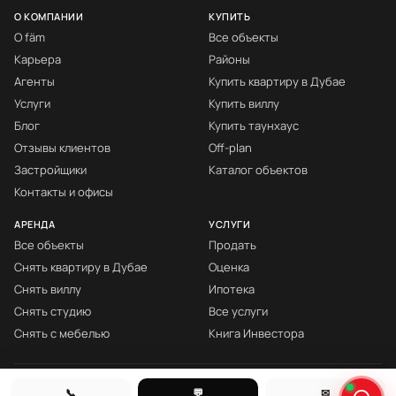
О КОМПАНИИ
КУПИТЬ
О fäm
Все объекты
Карьера
Районы
Агенты
Купить квартиру в Дубае
Услуги
Купить виллу
Блог
Купить таунхаус
Отзывы клиентов
Off-plan
Застройщики
Каталог объектов
Контакты и офисы
АРЕНДА
УСЛУГИ
Все объекты
Продать
Снять квартиру в Дубае
Оценка
Снять виллу
Ипотека
Снять студию
Все услуги
Снять с мебелью
Книга Инвестора
© fäm Properties™ · ORN 1858 · С 2008
📞
💬
✉