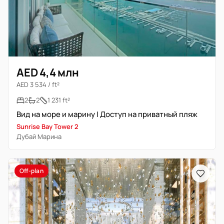
AED 4,4 млн
AED 3 534 / ft²
2
2
1 231 ft²
Вид на море и марину | Доступ на приватный пляж
Sunrise Bay Tower 2
Дубай Марина
Off-plan