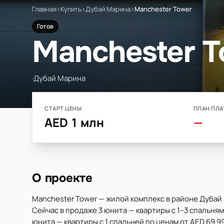
Главная
›
Купить
›
Дубай Марина
›
Manchester Tower
Готов
Manchester 
·
Дубай Марина
СТАРТ ЦЕНЫ
ПЛАН ПЛА
AED 1 млн
—
О проекте
Manchester Tower — жилой комплекс в районе Дубай 
Сейчас в продаже 3 юнита — квартиры с 1–3 спальнями
юнита — квартиры с 1 спальней по ценам от AED 69 99