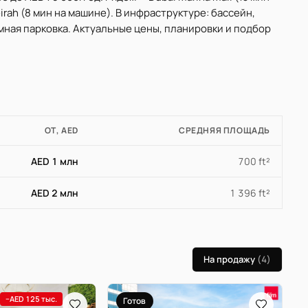
irah (8 мин на машине). В инфраструктуре: бассейн,
емная парковка. Актуальные цены, планировки и подбор
ОТ, AED
СРЕДНЯЯ ПЛОЩАДЬ
AED 1 млн
700 ft²
AED 2 млн
1 396 ft²
На продажу
(4)
−AED 125 тыс.
Готов