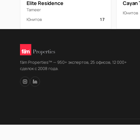
Elite Residence
Cayan 
Tameer
Юнитов
Юнитов
17
fäm Properties™ — 950+ экспертов, 25 офисов, 12 000+
сделок с 2008 года.
© fäm Properties™ · ORN 1858 · С 2008