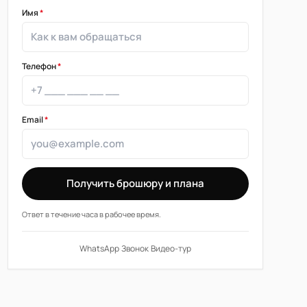
Имя
*
Телефон
*
Email
*
Получить брошюру и плана
Ответ в течение часа в рабочее время.
WhatsApp
·
Звонок
·
Видео-тур