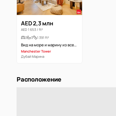
AED 2,3 млн
AED 1 653 / ft²
3
3
1 391 ft²
Вид на море и марину из всех спален
Manchester Tower
Дубай Марина
Расположение