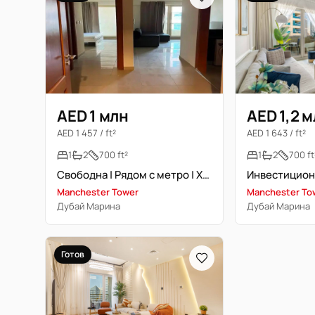
AED 1 млн
AED 1,2 
AED 1 457 / ft²
AED 1 643 / ft²
1
2
700 ft²
1
2
700 ft
Свободна | Рядом с метро | Хорошее вложение
Manchester Tower
Manchester To
Дубай Марина
Дубай Марина
Готов