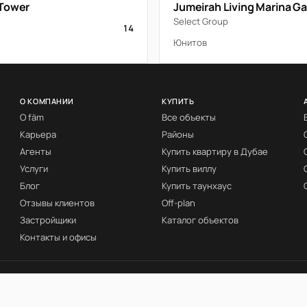
Tower
Jumeirah Living Marina G
Select Group
14
Юнитов
О КОМПАНИИ
КУПИТЬ
О fäm
Все объекты
Карьера
Районы
Агенты
Купить квартиру в Дубае
Услуги
Купить виллу
Блог
Купить таунхаус
Отзывы клиентов
Off-plan
Застройщики
Каталог объектов
Контакты и офисы