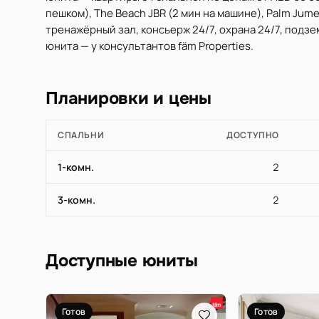
пешком), The Beach JBR (2 мин на машине), Palm Jume
тренажёрный зал, консьерж 24/7, охрана 24/7, подз
юнита — у консультантов fäm Properties.
Планировки и цены
СПАЛЬНИ
ДОСТУПНО
1-комн.
2
3-комн.
2
Доступные юниты
Готов
Готов