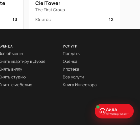
ate
Ciel Tower
The First Group
13
Юнитов
12
АРЕНДА
УСЛУГИ
Все объекты
Продать
Снять квартиру в Дубае
Оценка
Снять виллу
Ипотека
Снять студию
Все услуги
Снять с мебелью
Книга Инвестора
Аида
AI-консультант