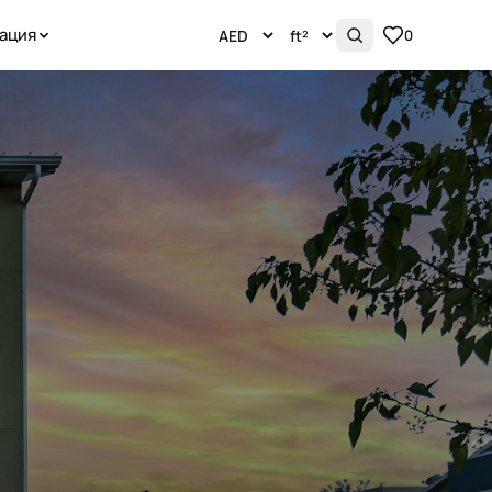
ация
0