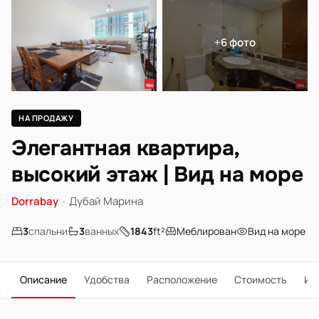
+6 фото
НА ПРОДАЖУ
Элегантная квартира,
высокий этаж | Вид на море
Dorrabay
·
Дубай Марина
3
спальни
3
ванных
1843
ft²
Меблирован
Вид на море
Описание
Удобства
Расположение
Стоимость
Ип