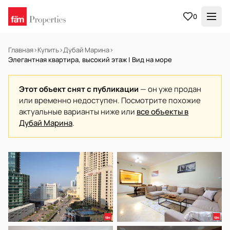
0
Главная
›
Купить
›
Дубай Марина
›
Элегантная квартира, высокий этаж | Вид на море
Этот объект снят с публикации
— он уже продан
или временно недоступен. Посмотрите похожие
актуальные варианты ниже или
все объекты в
Дубай Марина
.
НА ПРОДАЖУ
Готов к заселению