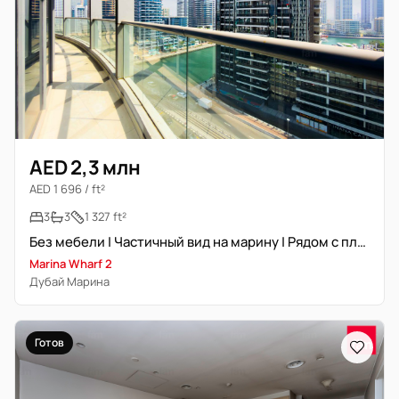
AED 2,3 млн
AED 1 696 / ft²
3
3
1 327 ft²
Без мебели | Частичный вид на марину | Рядом с пляжем
Marina Wharf 2
Дубай Марина
Готов