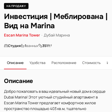
НА ПРОДАЖУ
Инвестиция | Меблирована |
Вид на Marina
Escan Marina Tower
·
Дубай Марина
Студия
1
ванных
351
ft²
Описание
Удобства
Расположение
Стоимость
Ип
Описание
Добро пожаловать в ваш идеальный новый дом в сердце
Dubai Marina! Этот уютный студийный апартамент в
Escan Marina Tower предлагает комфортное жилое
пространство площадью 403 кв.м, тщательно