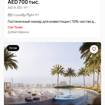
AED 700 тыс.
AED 8 333 / ft²
Студия
1
84 ft²
Гостиничный номер для инвестиции | 10% чистая доходность
Ciel Tower
Дубай Марина
Готов