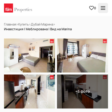
0
Главная
›
Купить
›
Дубай Марина
›
Инвестиция | Меблирована | Вид на Marina
НА ПРОДАЖУ
Готов к заселению
+5 фото