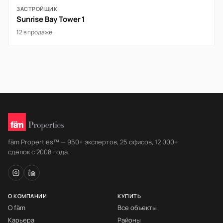
ЗАСТРОЙЩИК
Sunrise Bay Tower 1
12 в продаже
fäm Properties™ — 950+ экспертов, 25 офисов, 12 000+
сделок с 2008 года.
О КОМПАНИИ
КУПИТЬ
О fäm
Все объекты
Карьера
Районы