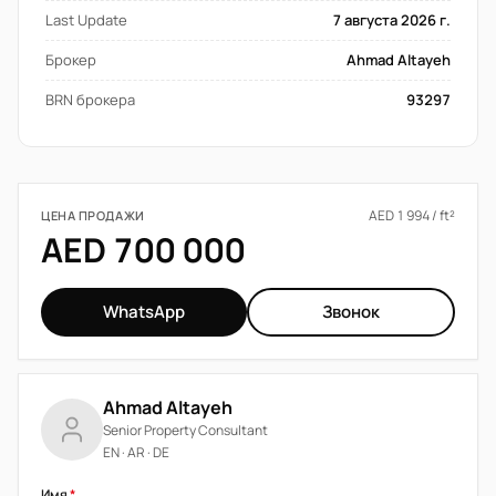
Last Update
7 августа 2026 г.
Брокер
Ahmad Altayeh
BRN брокера
93297
AED 1 994 / ft²
ЦЕНА ПРОДАЖИ
AED 700 000
WhatsApp
Звонок
Ahmad Altayeh
Senior Property Consultant
EN · AR · DE
Имя
*