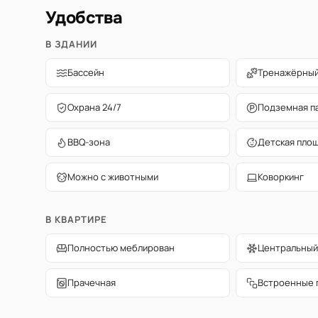
Удобства
В ЗДАНИИ
Бассейн
Тренажёрный
Охрана 24/7
Подземная п
BBQ-зона
Детская пло
Можно с животными
Коворкинг
В КВАРТИРЕ
Полностью меблирован
Центральный
Прачечная
Встроенные 