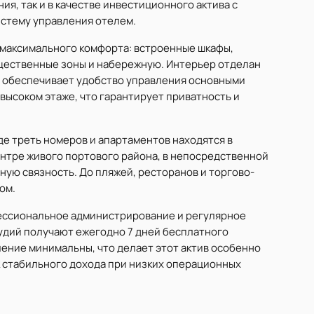
ия, так и в качестве инвестиционного актива с
истему управления отелем.
 максимального комфорта: встроенные шкафы,
бщественные зоны и набережную. Интерьер отделан
а обеспечивает удобство управления основными
ысоком этаже, что гарантирует приватность и
де треть номеров и апартаментов находятся в
нтре живого портового района, в непосредственной
ную связность. До пляжей, ресторанов и торгово-
ом.
ессиональное администрирование и регулярное
удий получают ежегодно 7 дней бесплатного
ление минимальны, что делает этот актив особенно
 стабильного дохода при низких операционных