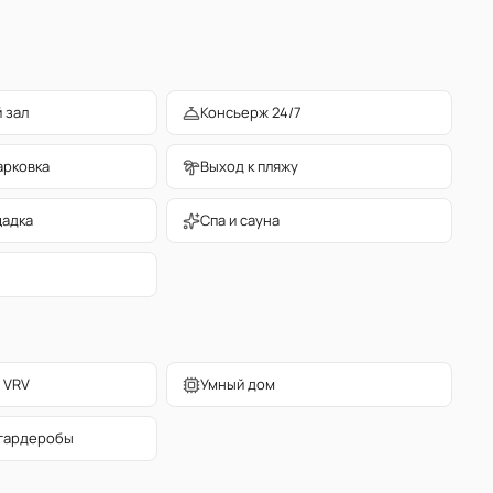
 зал
Консьерж 24/7
арковка
Выход к пляжу
щадка
Спа и сауна
 VRV
Умный дом
гардеробы