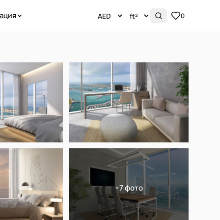
ация
0
+7 фото