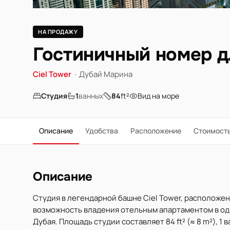
НА ПРОДАЖУ
Гостиничный номер д
Ciel Tower
·
Дубай Марина
Студия
1
ванных
84
ft²
Вид на море
Описание
Удобства
Расположение
Стоимост
Описание
Студия в легендарной башне Ciel Tower, расположе
возможность владения отельным апартаментом в о
Дубая. Площадь студии составляет 84 ft² (≈ 8 m²), 1