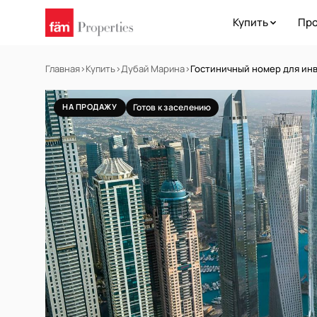
Купить
Про
Главная
›
Купить
›
Дубай Марина
›
Гостиничный номер для инв
НА ПРОДАЖУ
Готов к заселению