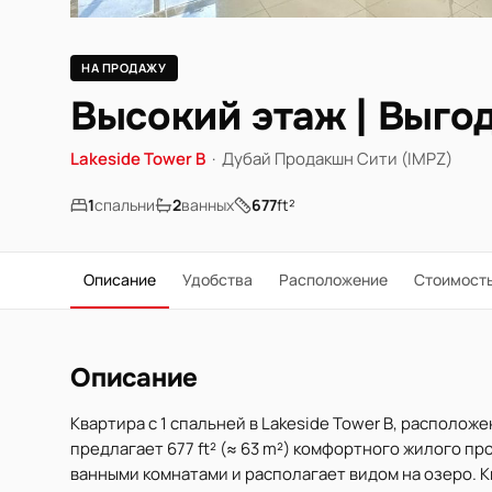
НА ПРОДАЖУ
Высокий этаж | Выго
Lakeside Tower B
·
Дубай Продакшн Сити (IMPZ)
1
спальни
2
ванных
677
ft²
Описание
Удобства
Расположение
Стоимост
Описание
Квартира с 1 спальней в Lakeside Tower B, расположе
предлагает 677 ft² (≈ 63 m²) комфортного жилого пр
ванными комнатами и располагает видом на озеро. 