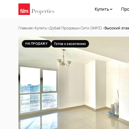
Купить
Про
Главная
›
Купить
›
Дубай Продакшн Сити (IMPZ)
›
Высокий этаж
НА ПРОДАЖУ
Готов к заселению