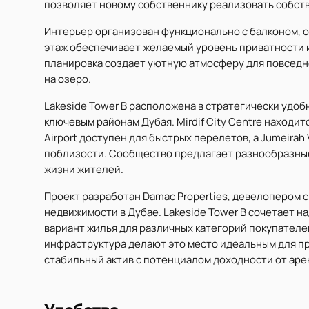
позволяет новому собственнику реализовать собст
Интерьер организован функционально с балконом, о
этаж обеспечивает желаемый уровень приватности 
планировка создает уютную атмосферу для повседне
на озеро.
Lakeside Tower B расположена в стратегически удобно
ключевым районам Дубая. Mirdif City Centre находитс
Airport доступен для быстрых перелетов, а Jumeirah V
поблизости. Сообщество предлагает разнообразные
жизни жителей.
Проект разработан Damac Properties, девелопером 
недвижимости в Дубае. Lakeside Tower B сочетает н
вариант жилья для различных категорий покупател
инфраструктура делают это место идеальным для про
стабильный актив с потенциалом доходности от аре