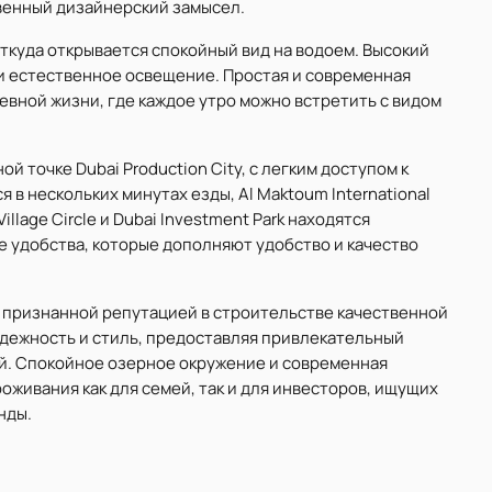
венный дизайнерский замысел.
ткуда открывается спокойный вид на водоем. Высокий
и естественное освещение. Простая и современная
вной жизни, где каждое утро можно встретить с видом
й точке Dubai Production City, с легким доступом к
я в нескольких минутах езды, Al Maktoum International
illage Circle и Dubai Investment Park находятся
 удобства, которые дополняют удобство и качество
с признанной репутацией в строительстве качественной
адежность и стиль, предоставляя привлекательный
ей. Спокойное озерное окружение и современная
живания как для семей, так и для инвесторов, ищущих
нды.