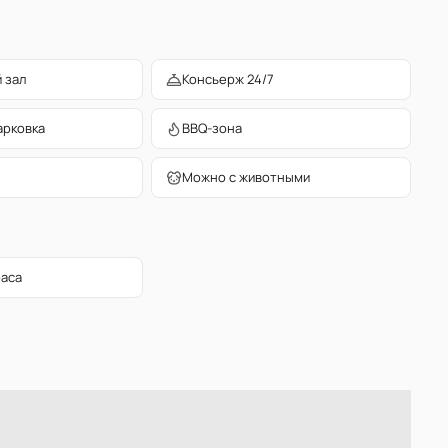
 зал
Консьерж 24/7
арковка
BBQ-зона
Можно с животными
раса