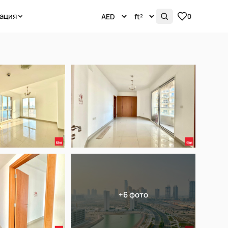
ация
0
+6 фото