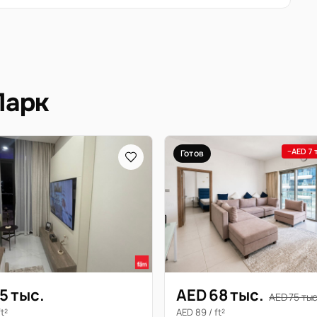
Парк
−AED 7 
Готов
5 тыс.
AED 68 тыс.
AED 75 тыс
ft²
AED 89 / ft²