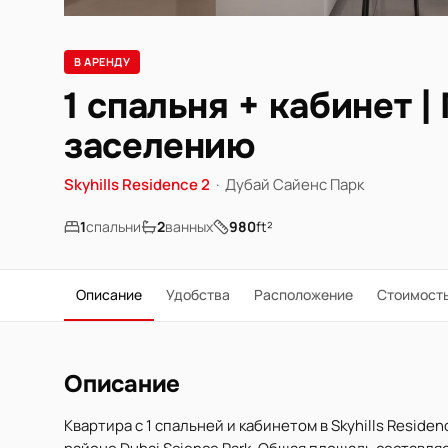
В АРЕНДУ
1 спальня + кабинет 
заселению
Skyhills Residence 2
·
Дубай Сайенс Парк
1
спальни
2
ванных
980
ft²
Описание
Удобства
Расположение
Стоимост
Описание
Квартира с 1 спальней и кабинетом в Skyhills Resid