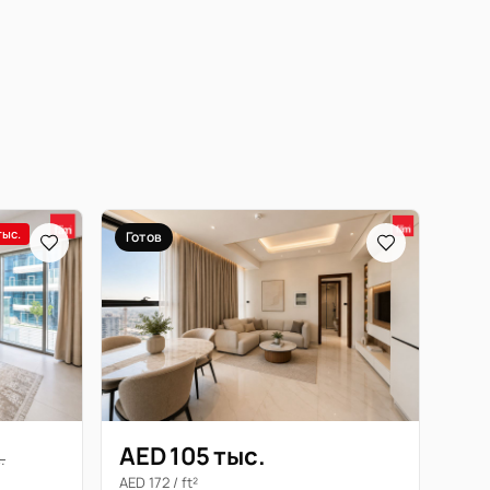
тыс.
Готов
AED 105 тыс.
.
AED 172 / ft²