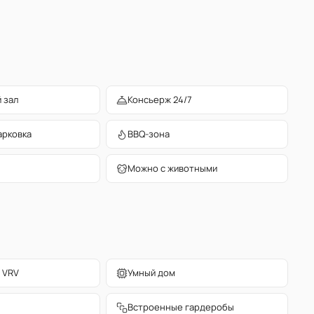
 зал
Консьерж 24/7
арковка
BBQ-зона
Можно с животными
 VRV
Умный дом
Встроенные гардеробы