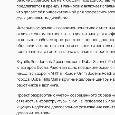
районе Dubai Science Park. Общая площадь составляет
предлагается в аренду. Планировка включает спаль
что делает её привлекательной для профессионало
функциональным дизайном.
Интерьер оформлен в современном стиле с чистыми
отличается компактностью, но достаточна для комф
отдельное рабочее пространство — ценное дополнени
обеспечивает естественное освещение и вентиляц
пространства, а гостевая зона отличается просторн
Skyhills Residences 2 расположен в Dubai Science P
кластеров Дубая. Район выгодно позиционирован с 
находятся дороги Al Khail Road и Umm Suqeim Road
города. Dubai Hills Mall и крупные деловые центры 
работников и шопинга.
Проект разработан с учётом современного образа ж
связность инфраструктуры. Skyhills Residences 2 пр
ищущих надёжное долгосрочное размещение капитал
деловым центрам.