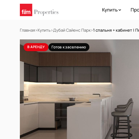
Купить
Про
Главная
›
Купить
›
Дубай Сайенс Парк
›
1 спальня + кабинет |
В АРЕНДУ
Готов к заселению