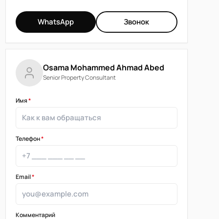
WhatsApp
Звонок
Osama Mohammed Ahmad Abed
Senior Property Consultant
Имя
*
Телефон
*
Email
*
Комментарий