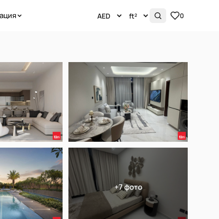
ация
0
+7 фото