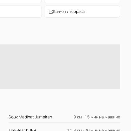
Балкон / терраса
Souk Madinat Jumeirah
9 км · 15 мин на машине
The Beach JBR
11.8 км · 20 мин на машине