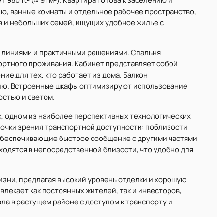
 980 ft² (≈ 91 м²). Квартира готова к заселению и
ню, ванные комнаты и отдельное рабочее пространство,
в и небольших семей, ищущих удобное жилье с
 линиями и практичными решениями. Спальня
ортного проживания. Кабинет представляет собой
е для тех, кто работает из дома. Балкон
ию. Встроенные шкафы оптимизируют использование
остью и светом.
ark, одном из наиболее перспективных технологических
точки зрения транспортной доступности: поблизости
, обеспечивающие быстрое сообщение с другими частями
находятся в непосредственной близости, что удобно для
изни, предлагая высокий уровень отделки и хорошую
ивлекает как постоянных жителей, так и инвесторов,
а в растущем районе с доступом к транспорту и