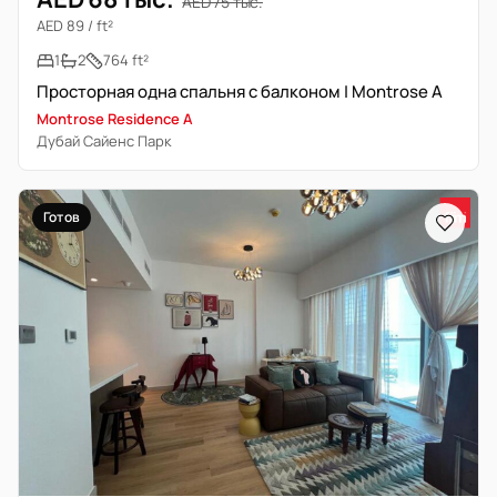
AED 75 тыс.
AED 89 / ft²
1
2
764 ft²
Просторная одна спальня с балконом | Montrose A
Montrose Residence A
Дубай Сайенс Парк
Готов