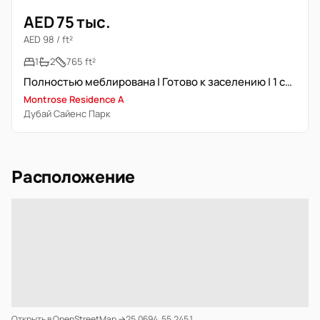
AED 75 тыс.
AED 98 / ft²
1
2
765 ft²
Полностью меблирована | Готово к заселению | 1 спальня + балкон
Montrose Residence A
Дубай Сайенс Парк
Расположение
Открыть в OpenStreetMap →
25.0694, 55.2451