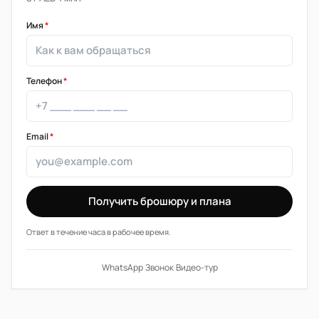
Имя
*
Телефон
*
Email
*
Получить брошюру и плана
Ответ в течение часа в рабочее время.
WhatsApp
·
Звонок
·
Видео-тур