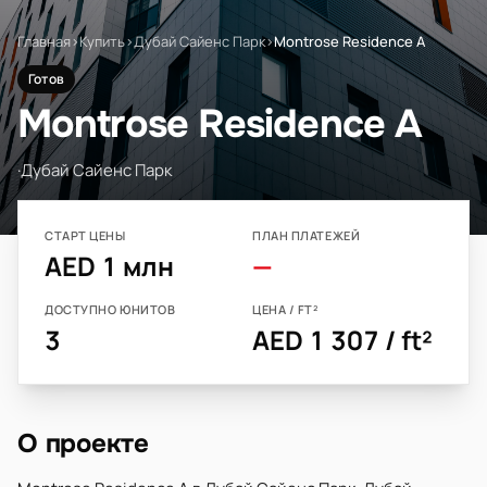
Главная
›
Купить
›
Дубай Сайенс Парк
›
Montrose Residence A
Готов
Montrose Residence A
·
Дубай Сайенс Парк
СТАРТ ЦЕНЫ
ПЛАН ПЛАТЕЖЕЙ
AED 1 млн
—
ДОСТУПНО ЮНИТОВ
ЦЕНА / FT²
3
AED 1 307 / ft²
О проекте