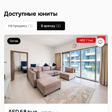
Доступные юниты
На продажу
(1)
В аренду
(2)
−AED 7 тыс.
Готов
AED 68 тыс.