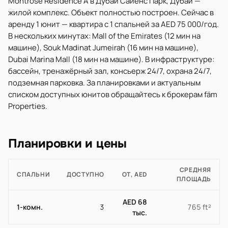
Montrose Residence A в Дубай Сайенс Парк, Дубай —
жилой комплекс. Объект полностью построен. Сейчас в
аренду 1 юнит — квартира с 1 спальней за AED 75 000/год.
В нескольких минутах: Mall of the Emirates (12 мин на
машине), Souk Madinat Jumeirah (16 мин на машине),
Dubai Marina Mall (18 мин на машине). В инфраструктуре:
бассейн, тренажёрный зал, консьерж 24/7, охрана 24/7,
подземная парковка. За планировками и актуальным
списком доступных юнитов обращайтесь к брокерам fäm
Properties.
Планировки и цены
СРЕДНЯЯ
СПАЛЬНИ
ДОСТУПНО
ОТ, AED
ПЛОЩАДЬ
AED 68
1-комн.
3
765 ft²
тыс.