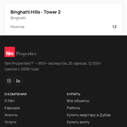
Binghatti Hills - Tower 2
Binghatti
Юнитов
12
fäm Properties™ — 950+ экспертов, 25 офисов, 12 000+
сделок с 2008 года.
О КОМПАНИИ
КУПИТЬ
О fäm
Все объекты
Карьера
Районы
Агенты
Купить квартиру в Дубае
Услуги
Купить виллу