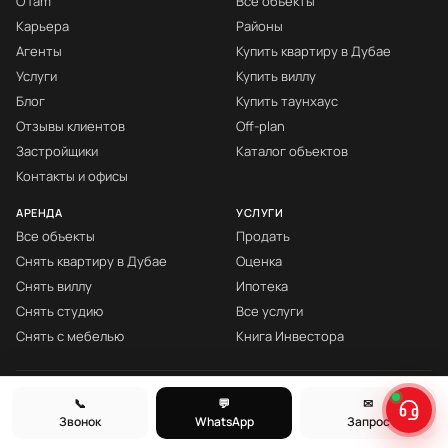
О fäm
Все объекты
Карьера
Районы
Агенты
Купить квартиру в Дубае
Услуги
Купить виллу
Блог
Купить таунхаус
Отзывы клиентов
Off-plan
Застройщики
Каталог объектов
Контакты и офисы
АРЕНДА
УСЛУГИ
Все объекты
Продать
Снять квартиру в Дубае
Оценка
Снять виллу
Ипотека
Снять студию
Все услуги
Снять с мебелью
Книга Инвестора
© fäm Properties™ · ORN 1858 · С 2008
📞
💬
✉
Звонок
WhatsApp
Запрос