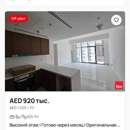
Off-plan
AED 920 тыс.
AED 1 405 / ft²
1
1
655 ft²
Высокий этаж | Готово через месяц | Оригинальная цена