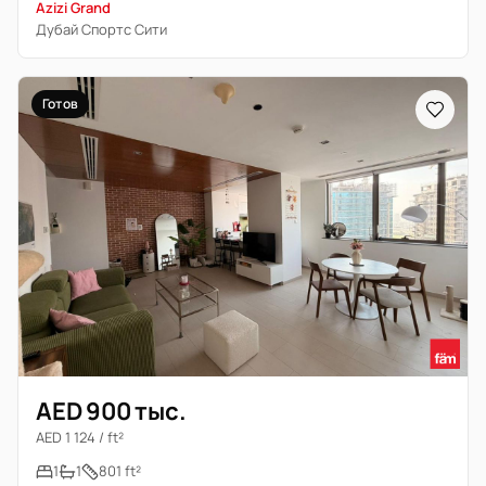
Azizi Grand
Дубай Спортс Сити
Готов
AED 900 тыс.
AED 1 124 / ft²
1
1
801 ft²