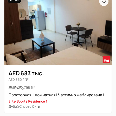
AED 683 тыс.
AED 860 / ft²
1
2
795 ft²
Просторная 1-комнатная | Частично меблирована | Сдаётся в аренду
Elite Sports Residence 1
Дубай Спортс Сити