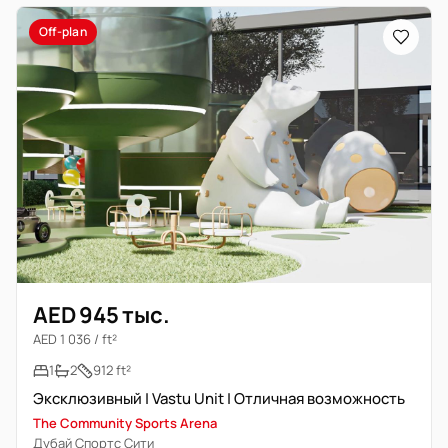
Off-plan
AED 945 тыс.
AED 1 036 / ft²
1
2
912 ft²
Эксклюзивный | Vastu Unit | Отличная возможность
The Community Sports Arena
Дубай Спортс Сити