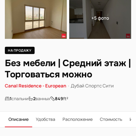
+5 фото
НА ПРОДАЖУ
Без мебели | Средний этаж |
Торговаться можно
Canal Residence - European
·
Дубай Спортс Сити
1
спальни
2
ванных
849
ft²
Описание
Удобства
Расположение
Стоимость
Ип