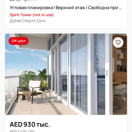
Угловая планировка | Верхний этаж | Свободна при передаче
Spirit Tower (not in use)
Дубай Спортс Сити
Off-plan
AED 930 тыс.
AED 1 424 / ft²