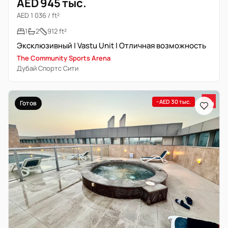
AED 945 тыс.
AED 1 036 / ft²
1
2
912 ft²
Эксклюзивный | Vastu Unit | Отличная возможность
The Community Sports Arena
Дубай Спортс Сити
−AED 30 тыс.
Готов