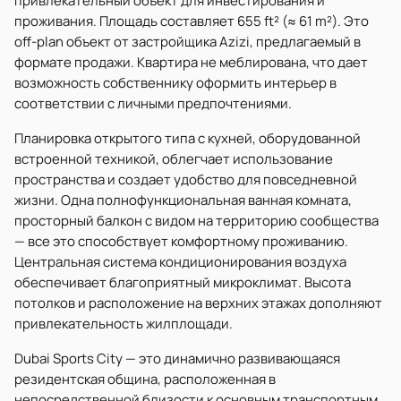
привлекательный объект для инвестирования и
проживания. Площадь составляет 655 ft² (≈ 61 m²). Это
off-plan объект от застройщика Azizi, предлагаемый в
формате продажи. Квартира не меблирована, что дает
возможность собственнику оформить интерьер в
соответствии с личными предпочтениями.
Планировка открытого типа с кухней, оборудованной
встроенной техникой, облегчает использование
пространства и создает удобство для повседневной
жизни. Одна полнофункциональная ванная комната,
просторный балкон с видом на территорию сообщества
— все это способствует комфортному проживанию.
Центральная система кондиционирования воздуха
обеспечивает благоприятный микроклимат. Высота
потолков и расположение на верхних этажах дополняют
привлекательность жилплощади.
Dubai Sports City — это динамично развивающаяся
резидентская община, расположенная в
непосредственной близости к основным транспортным