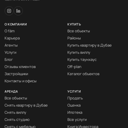
О КОМПАНИИ
КУПИТЬ
О fäm
Все объекты
Карьера
Районы
Агенты
Купить квартиру в Дубае
Услуги
Купить виллу
Блог
Купить таунхаус
Отзывы клиентов
Off-plan
Застройщики
Каталог объектов
Контакты и офисы
АРЕНДА
УСЛУГИ
Все объекты
Продать
Снять квартиру в Дубае
Оценка
Снять виллу
Ипотека
Снять студию
Все услуги
Снять с мебелью
Книга Инвестора