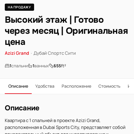
НА ПРОДАЖУ
Высокий этаж | Готово
через месяц | Оригинальная
цена
Azizi Grand
·
Дубай Спортс Сити
1
спальни
1
ванных
655
ft²
Описание
Удобства
Расположение
Стоимость
Ип
Описание
Квартира с 1 спальней в проекте Azizi Grand,
расположенная в Dubai Sports City, представляет собой