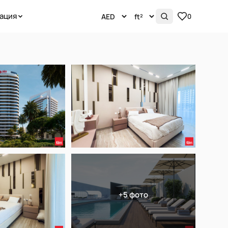
ация
0
+5 фото