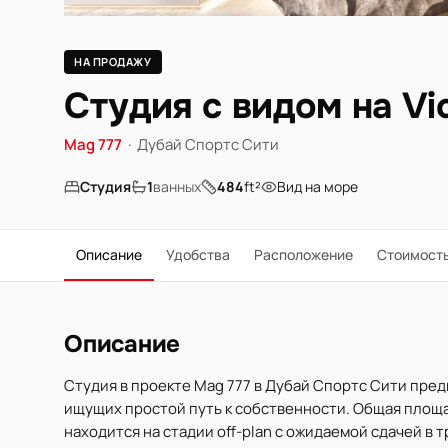
НА ПРОДАЖУ
Студия с видом на Vic
Mag 777
·
Дубай Спортс Сити
Студия
1
ванных
484
ft²
Вид на море
Описание
Удобства
Расположение
Стоимост
Описание
Студия в проекте Mag 777 в Дубай Спортс Сити пре
ищущих простой путь к собственности. Общая площадь
находится на стадии off-plan с ожидаемой сдачей в