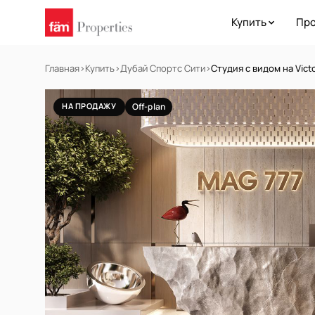
Купить
Про
Главная
›
Купить
›
Дубай Спортс Сити
›
Студия с видом на Vict
НА ПРОДАЖУ
Off-plan