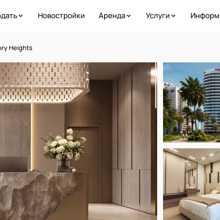
дать
Новостройки
Аренда
Услуги
Информ
ory Heights