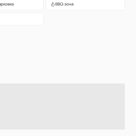
арковка
BBQ-зона