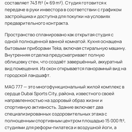
составляет 743 ft² (≈ 69 m²). Студия готовится к
передаче в руки инвестора в соответствии с графиком
застройщика и доступна для покупки на условиях
предварительного контракта.
Пространство спланировано как открытая студия с
одной полноценной ванной комнатой. Кухня оснащена
бытовыми приборами Teka, включая стиральную машину.
Внутренняя отделка предусматривает полную
облицовку стен, что создаёт завершённый, аккуратный
вид помещения. Из окон открывается панорамный вид на
городской ландшафт.
MAG 777 — это многофункциональный жилой комплекс в
сердце Dubai Sports City, района, известного своей
направленностью на здоровый образ жизни и
спортивную активность. Здание включает два
специализированных оздоровительных этажа с
полноценным спортивным центром площадью 15 000 ft²,
студиями для реформ-пилатеса и воздушной йоги, а