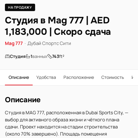
НА ПРОДАЖУ
Студия в Mag 777 | AED
1,183,000 | Скоро сдача
Mag 777
·
Дубай Спортс Сити
Студия
1
ванных
743
ft²
Описание
Удобства
Расположение
Стоимость
Ип
Описание
Студия в MAG 777, расположенная в Dubai Sports City, —
выбор для активного образа жизни и чёткого плана
сдачи. Проект находится на стадии строительства
(около 70% завершено). Площадь помещения