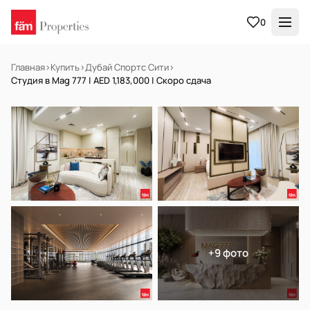
0
Главная
›
Купить
›
Дубай Спортс Сити
›
Студия в Mag 777 | AED 1,183,000 | Скоро сдача
НА ПРОДАЖУ
Off-plan
+9 фото