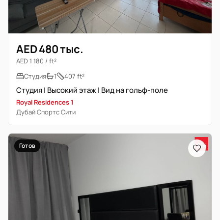
AED 480 тыс.
AED 1 180 / ft²
Студия
1
407 ft²
Студия | Высокий этаж | Вид на гольф-поле
Royal Residences 1
Дубай Спортс Сити
Готов