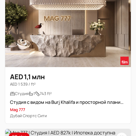
AED 1,1 млн
AED 1 539 / ft²
Студия
1
743 ft²
Студия с видом на Burj Khalifa и просторной планировкой
Mag 777
Дубай Спортс Сити