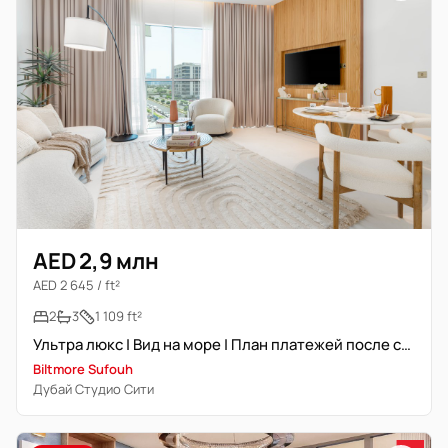
AED 2,9 млн
AED 2 645 / ft²
2
3
1 109 ft²
Ультра люкс | Вид на море | План платежей после сдачи
Biltmore Sufouh
Дубай Студио Сити