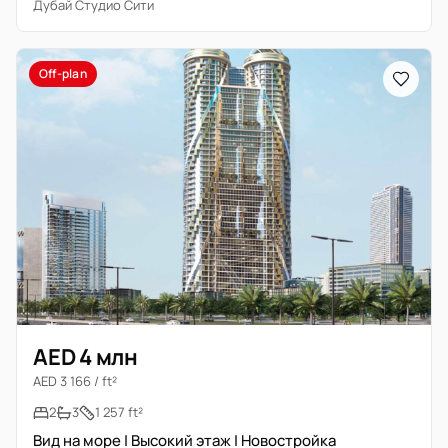
Дубай Студио Сити
Off-plan
AED 4 млн
AED 3 166 / ft²
2
3
1 257 ft²
Вид на море | Высокий этаж | Новостройка