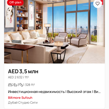
Off-plan
AED 3,5 млн
AED 2 632 / ft²
2
3
1 328 ft²
Инвестиционная недвижимость | Высокий этаж | Вид на море
Biltmore Sufouh
Дубай Студио Сити