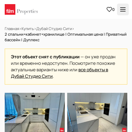
0
Главная
›
Купить
›
Дубай Студио Сити
›
2 спальни+кабинет+хранилище | Оптимальная цена | Приватный
бассейн | Дуплекс
Этот объект снят с публикации
— он уже продан
или временно недоступен. Посмотрите похожие
актуальные варианты ниже или
все объекты в
Дубай Студио Сити
.
НА ПРОДАЖУ
Готов к заселению