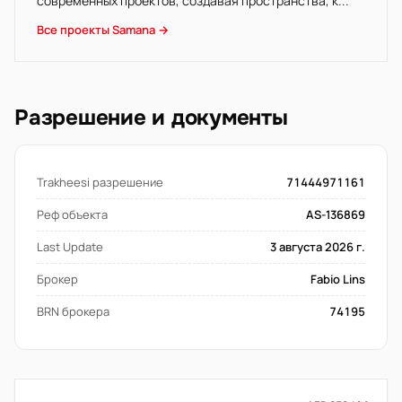
современных проектов, создавая пространства, к...
Все проекты Samana →
Разрешение и документы
Trakheesi разрешение
71444971161
Реф объекта
AS-136869
Last Update
3 августа 2026 г.
Брокер
Fabio Lins
BRN брокера
74195