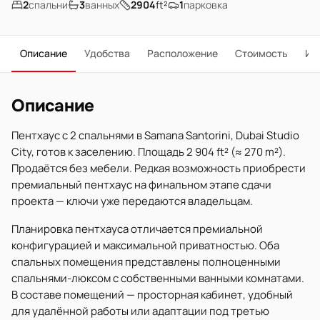
2
спальни
3
ванных
2904
ft²
1
парковка
Описание
Удобства
Расположение
Стоимость
Ип
Описание
Пентхаус с 2 спальнями в Samana Santorini, Dubai Studio
City, готов к заселению. Площадь 2 904 ft² (≈ 270 m²).
Продаётся без мебели. Редкая возможность приобрести
премиальный пентхаус на финальном этапе сдачи
проекта — ключи уже передаются владельцам.
Планировка пентхауса отличается премиальной
конфигурацией и максимальной приватностью. Оба
спальных помещения представлены полноценными
спальнями-люксом с собственными ванными комнатами.
В составе помещений — просторная кабинет, удобный
для удалённой работы или адаптации под третью