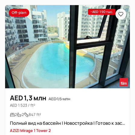
−AED 190 тыс.
Off-plan
AED 1,3 млн
AED 1,5 млн
AED 1 523 / ft²
2
2
847 ft²
Полный вид на бассейн | Новостройка | Готово к заселению
AZIZI Mirage 1 ­Tower 2