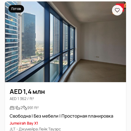
Готов
AED 1,4 млн
AED 1 362 / ft²
1
2
991 ft²
Свободна | Без мебели | Просторная планировка
Jumeirah Bay X1
JLT - Джумейра Лейк Тауэрс