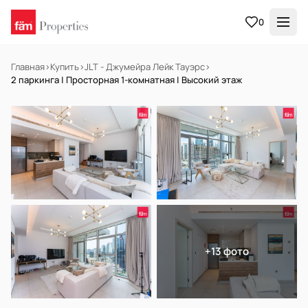
0
Главная
›
Купить
›
JLT - Джумейра Лейк Тауэрс
›
2 паркинга | Просторная 1-комнатная | Высокий этаж
НА ПРОДАЖУ
Готов к заселению
+13 фото