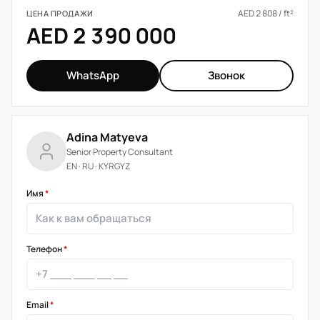
AED 2 808 / ft²
ЦЕНА ПРОДАЖИ
AED 2 390 000
WhatsApp
Звонок
Adina Matyeva
Senior Property Consultant
EN · RU · KYRGYZ
Имя
*
Телефон
*
Email
*