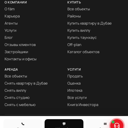
О КОМПАНИИ
КУПИТЬ
О fäm
Все объекты
Карьера
Районы
Агенты
Купить квартиру в Дубае
Услуги
Купить виллу
Блог
Купить таунхаус
Отзывы клиентов
Off-plan
Застройщики
Каталог объектов
Контакты и офисы
АРЕНДА
УСЛУГИ
Все объекты
Продать
Снять квартиру в Дубае
Оценка
Снять виллу
Ипотека
Снять студию
Все услуги
Снять с мебелью
Книга Инвестора
© fäm Properties™ · ORN 1858 · С 2008
📞
💬
✉