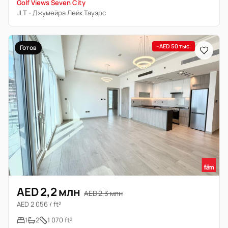
Golf Views Seven City
JLT - Джумейра Лейк Тауэрс
−AED 50 тыс.
Готов
AED 2,2 млн
AED 2,3 млн
AED 2 056 / ft²
1
2
1 070 ft²