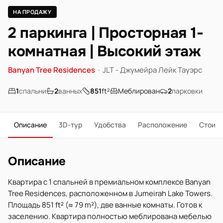
НА ПРОДАЖУ
2 паркинга | Просторная 1-
комнатная | Высокий этаж
Banyan Tree Residences
·
JLT - Джумейра Лейк Тауэрс
1
спальни
2
ванных
851
ft²
Меблирован
2
парковки
Описание
3D-тур
Удобства
Расположение
Стоим
Описание
Квартира с 1 спальней в премиальном комплексе Banyan
Tree Residences, расположенном в Jumeirah Lake Towers.
Площадь 851 ft² (≈ 79 m²), две ванные комнаты. Готов к
заселению. Квартира полностью меблирована мебелью