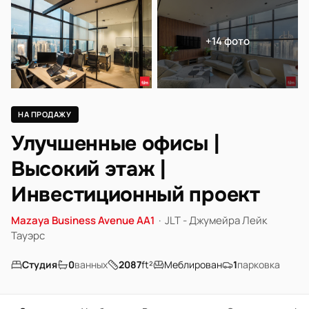
+14 фото
НА ПРОДАЖУ
Улучшенные офисы |
Высокий этаж |
Инвестиционный проект
Mazaya Business Avenue AA1
·
JLT - Джумейра Лейк
Тауэрс
Студия
0
ванных
2087
ft²
Меблирован
1
парковка