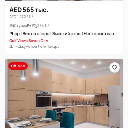
AED 565 тыс.
AED 1 472 / ft²
Студия
1
384 ft²
Phpp | Вид на озеро | Высокий этаж | Несколько вариантов
Golf Views Seven City
JLT - Джумейра Лейк Тауэрс
Off-plan