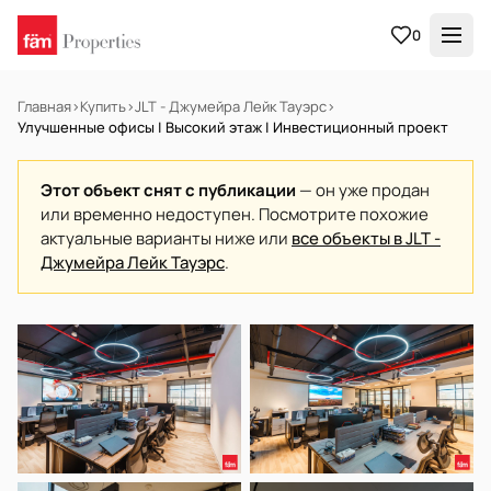
0
Главная
›
Купить
›
JLT - Джумейра Лейк Тауэрс
›
Улучшенные офисы | Высокий этаж | Инвестиционный проект
Этот объект снят с публикации
— он уже продан
или временно недоступен. Посмотрите похожие
актуальные варианты ниже или
все объекты в JLT -
Джумейра Лейк Тауэрс
.
НА ПРОДАЖУ
Готов к заселению