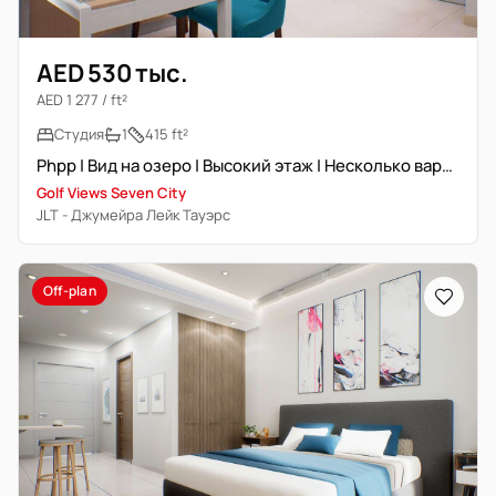
AED 530 тыс.
AED 1 277 / ft²
Студия
1
415 ft²
Phpp | Вид на озеро | Высокий этаж | Несколько вариантов
Golf Views Seven City
JLT - Джумейра Лейк Тауэрс
Off-plan