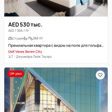
AED 530 тыс.
AED 1 366 / ft²
Студия
1
388 ft²
Премиальная квартира с видом на поле для гольфа | Полностью меблирована
Golf Views Seven City
JLT - Джумейра Лейк Тауэрс
Off-plan