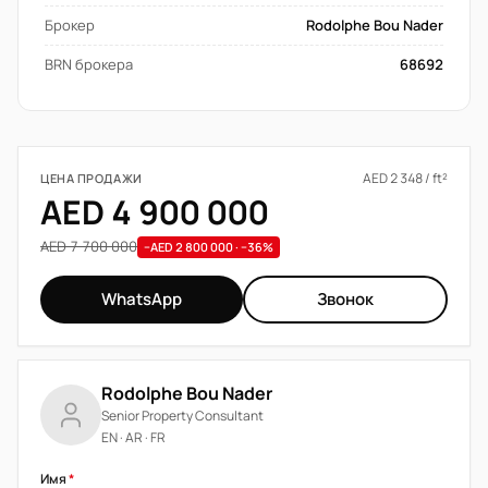
Брокер
Rodolphe Bou Nader
BRN брокера
68692
AED 2 348 / ft²
ЦЕНА ПРОДАЖИ
AED 4 900 000
AED 7 700 000
−AED 2 800 000 · −36%
WhatsApp
Звонок
Rodolphe Bou Nader
Senior Property Consultant
EN · AR · FR
Имя
*