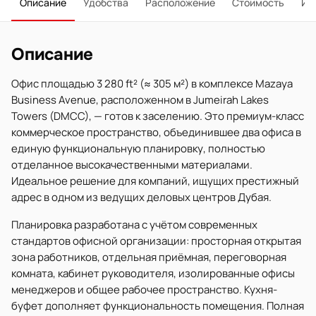
Описание
Удобства
Расположение
Стоимость
Ип
Описание
Офис площадью 3 280 ft² (≈ 305 м²) в комплексе Mazaya
Business Avenue, расположенном в Jumeirah Lakes
Towers (DMCC), — готов к заселению. Это премиум-класс
коммерческое пространство, объединившее два офиса в
единую функциональную планировку, полностью
отделанное высокачественными материалами.
Идеальное решение для компаний, ищущих престижный
адрес в одном из ведущих деловых центров Дубая.
Планировка разработана с учётом современных
стандартов офисной организации: просторная открытая
зона работников, отдельная приёмная, переговорная
комната, кабинет руководителя, изолированные офисы
менеджеров и общее рабочее пространство. Кухня-
буфет дополняет функциональность помещения. Полная