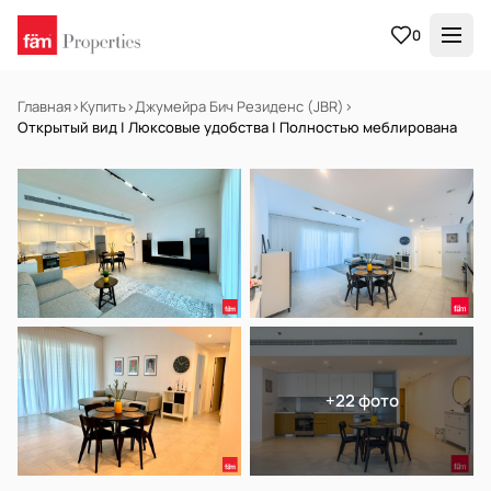
0
Главная
›
Купить
›
Джумейра Бич Резиденс (JBR)
›
Открытый вид | Люксовые удобства | Полностью меблирована
НА ПРОДАЖУ
Готов к заселению
+22 фото