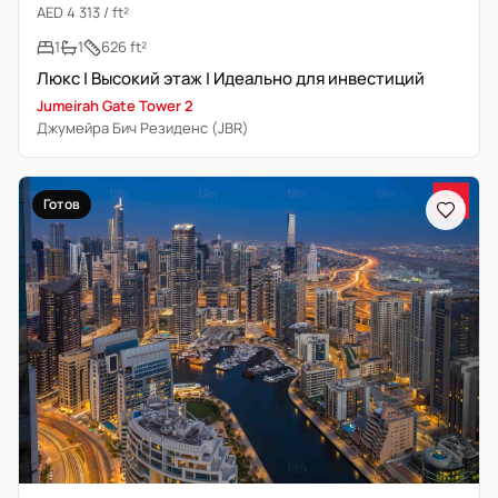
AED 4 313 / ft²
1
1
626 ft²
Люкс | Высокий этаж | Идеально для инвестиций
Jumeirah Gate Tower 2
Джумейра Бич Резиденс (JBR)
Готов