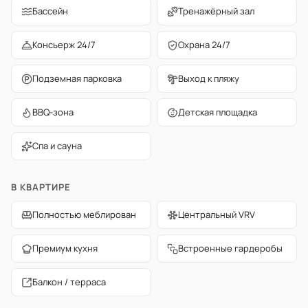
Бассейн
Тренажёрный зал
Консьерж 24/7
Охрана 24/7
Подземная парковка
Выход к пляжу
BBQ-зона
Детская площадка
Спа и сауна
В КВАРТИРЕ
Полностью меблирован
Центральный VRV
Премиум кухня
Встроенные гардеробы
Балкон / терраса