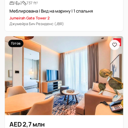
1
2
737 ft²
Меблирована | Вид на марину | 1 спальня
Jumeirah Gate Tower 2
Джумейра Бич Резиденс (JBR)
Готов
AED 2,7 млн