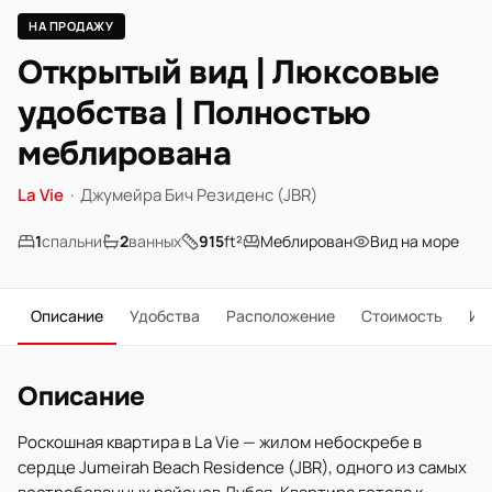
НА ПРОДАЖУ
Открытый вид | Люксовые
удобства | Полностью
меблирована
La Vie
·
Джумейра Бич Резиденс (JBR)
1
спальни
2
ванных
915
ft²
Меблирован
Вид на море
Описание
Удобства
Расположение
Стоимость
Ип
Описание
Роскошная квартира в La Vie — жилом небоскребе в
сердце Jumeirah Beach Residence (JBR), одного из самых