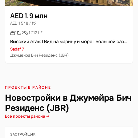
AED 1,9 млн
AED 1 548 / ft²
1
2
1 212 ft²
Высокий этаж | Вид на марину и море | Большой размер
Sadaf 7
Джумейра Бич Резиденс (JBR)
ПРОЕКТЫ В РАЙОНЕ
Новостройки в Джумейра Бич
Резиденс (JBR)
Все проекты района →
ЗАСТРОЙЩИК