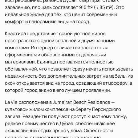
востребованных районов Дубая. Квартира готова к
заселению, площадь составляет 915 ft² (≈ 85 m²). Это
идеальное жилье для тех, кто ценит современный
комфорт и панорамные виды на город.
Квартира представляет собой уютное жилое
пространство с одной спальней и двумя ванными
комнатами. Интерьер отличается элегантным
оформлением и обновленными отделочными
материалами. Единица поставляется полностью
обставленной, что позволяет сразу начать использовать
недвижимость без дополнительных затрат на мебель. Из
окон открывается вид на город, создающий атмосферу, в
которой город видно в его лучшем проявлении.
La Vie расположена в Jumeirah Beach Residence —
культовом жилом комплексе на берегу Персидского
залива. Резиденты получают доступ к частному пляжу,
редкое преимущество в Дубае, обеспечивающее
эксклюзивный отдых прямо у дома. Окрестности
предлагают панорамные виды на знаковые