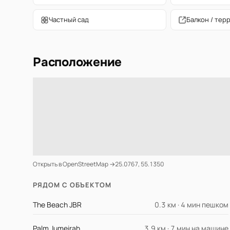
Частный сад
Балкон / тер
Расположение
Открыть в OpenStreetMap →
25.0767, 55.1350
РЯДОМ С ОБЪЕКТОМ
The Beach JBR
0.3 км · 4 мин пешком
Palm Jumeirah
3.9 км · 7 мин на машине