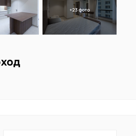
+23 фото
оход