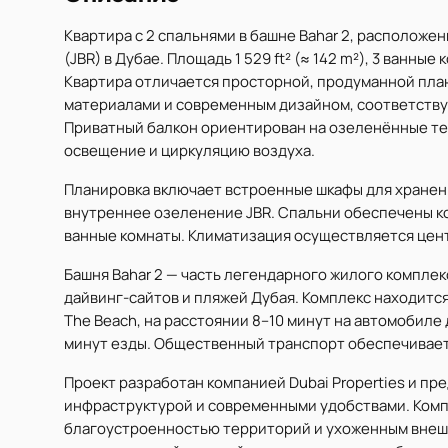
Квартира с 2 спальнями в башне Bahar 2, расположе
(JBR) в Дубае. Площадь 1 529 ft² (≈ 142 m²), 3 ванны
Квартира отличается просторной, продуманной пл
материалами и современным дизайном, соответству
Приватный балкон ориентирован на озеленённые те
освещение и циркуляцию воздуха.
Планировка включает встроенные шкафы для хранени
внутреннее озеленение JBR. Спальни обеспечены 
ванные комнаты. Климатизация осуществляется це
Башня Bahar 2 — часть легендарного жилого комплек
дайвинг-сайтов и пляжей Дубая. Комплекс находится
The Beach, на расстоянии 8–10 минут на автомобиле до
минут езды. Общественный транспорт обеспечивает 
Проект разработан компанией Dubai Properties и п
инфраструктурой и современными удобствами. Комп
благоустроенностью территорий и ухоженным внеш