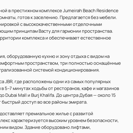
нной в престижном комплексе Jumeirah Beach Residence
е комнаты, готов к заселению. Предлагается без мебели.
анировкой с высококачественными отделочными
ющим принципам Васту для гармонии пространства.
рритории комплекса и обеспечивает естественное
я, оборудованную кухню и зону отдыха с видом на
комфортным пространством, три полностью оснащённые
нтрализованной системой кондиционирования.
са JBR, где расположены одни из самых популярных
 в 5–7 минутах ходьбы от ресторанов, кафе и магазинов
 Dubai Mall и Burj Khalifa. До центра Дубая — около 15
быстрый доступ во все районы эмирата.
редоставляет премиальное жилье с развитой
лекс характеризуется высоким уровнем безопасности,
ним видом. Здание оборудовано лифтами,