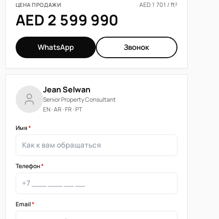
AED 1 701 / ft²
ЦЕНА ПРОДАЖИ
AED 2 599 990
WhatsApp
Звонок
Jean Selwan
Senior Property Consultant
EN · AR · FR · PT
Имя
*
Телефон
*
Email
*