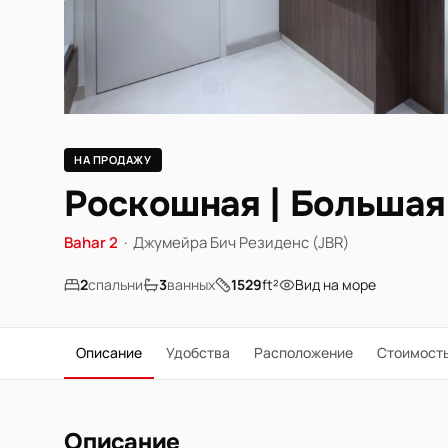
НА ПРОДАЖУ
Роскошная | Большая
Bahar 2
·
Джумейра Бич Резиденс (JBR)
2
спальни
3
ванных
1529
ft²
Вид на море
Описание
Удобства
Расположение
Стоимост
Описание