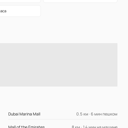
раса
Dubai Marina Mall
0.5 км · 6 мин пешком
Mall of the Emirates
8 км · 14 мин на машине