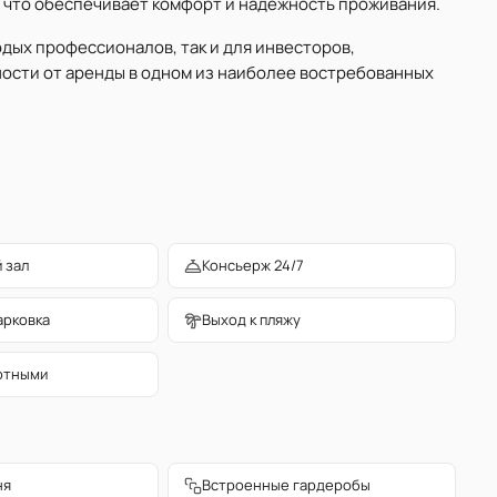
 что обеспечивает комфорт и надёжность проживания.
дых профессионалов, так и для инвесторов,
ости от аренды в одном из наиболее востребованных
 зал
Консьерж 24/7
арковка
Выход к пляжу
отными
ня
Встроенные гардеробы