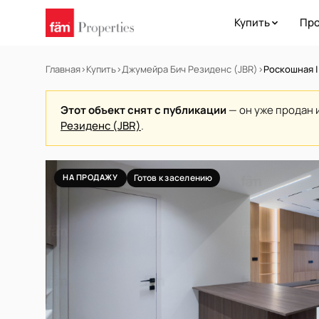
Купить
Про
Главная
›
Купить
›
Джумейра Бич Резиденс (JBR)
›
Роскошная |
Этот объект снят с публикации
— он уже продан 
Резиденс (JBR)
.
НА ПРОДАЖУ
Готов к заселению