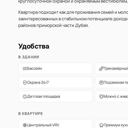
круглосуточной охраной и охраняемым вестибюлем,
Квартира подходит как для проживания семей и моло
заинтересованных в стабильном потенциале доходн
районов приморской части Дубая.
Удобства
В ЗДАНИИ
Бассейн
Тренажёрный
Охрана 24/7
Подземная п
Детская площадка
Можно с жив
В КВАРТИРЕ
Центральный VRV
Премиум кух