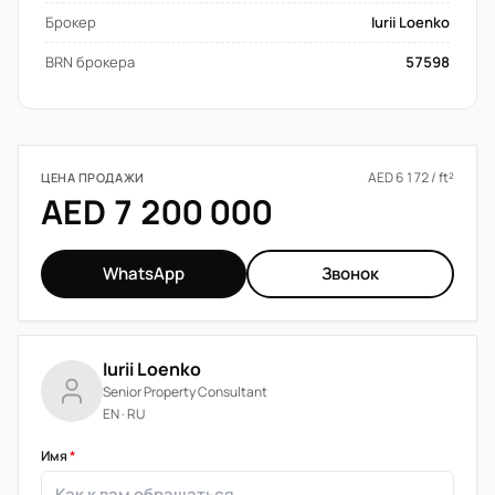
Брокер
Iurii Loenko
BRN брокера
57598
AED 6 172 / ft²
ЦЕНА ПРОДАЖИ
AED 7 200 000
WhatsApp
Звонок
Iurii Loenko
Senior Property Consultant
EN · RU
Имя
*