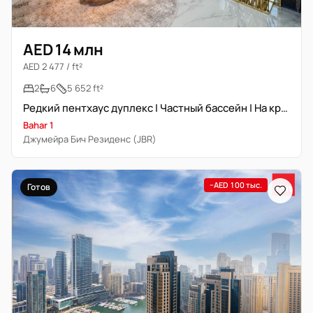
AED 14 млн
AED 2 477 / ft²
2
6
5 652 ft²
Редкий пентхаус дуплекс | Частный бассейн | На крыше
Bahar 1
Джумейра Бич Резиденс (JBR)
−AED 100 тыс.
Готов