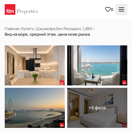
0
Главная
›
Купить
›
Джумейра Бич Резиденс (JBR)
›
Вид на море, средний этаж, цена ниже рынка
НА ПРОДАЖУ
Готов к заселению
+5 фото