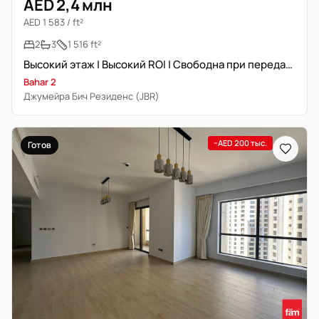
AED 2,4 млн
AED 1 583 / ft²
2
3
1 516 ft²
Высокий этаж | Высокий ROI | Свободна при передаче
Bahar 2
Джумейра Бич Резиденс (JBR)
−AED 200 тыс.
Готов