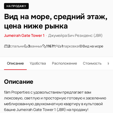
НА ПРОДАЖУ
Вид на море, средний этаж,
цена ниже рынка
Jumeirah Gate Tower 1
·
Джумейра Бич Резиденс (JBR)
2
спальни
3
ванных
1167
ft²
1
парковка
Вид на море
Описание
Удобства
Расположение
Стоимость
Ип
Описание
fäm Properties с удовольствием предлагает вам
люксовую, светлую и просторную готовую к заселению
меблированную двухкомнатную квартиру в культовой
башне Jumeirah Gate Tower 1 (JBR) на продажу!