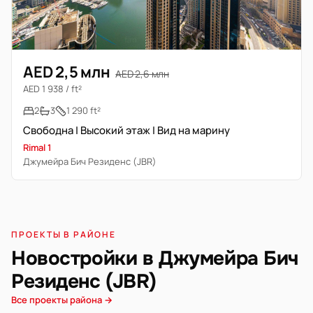
AED 2,5 млн
AED 2,6 млн
AED 1 938 / ft²
2
3
1 290 ft²
Свободна | Высокий этаж | Вид на марину
Rimal 1
Джумейра Бич Резиденс (JBR)
ПРОЕКТЫ В РАЙОНЕ
Новостройки в Джумейра Бич
Резиденс (JBR)
Все проекты района →