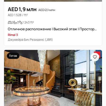
AED 1,9 млн
AED 2,1 млн
AED 1 528 / ft²
2
3
1 243 ft²
Отличное расположение | Высокий этаж | Просторная
Rimal 3
Джумейра Бич Резиденс (JBR)
Готов