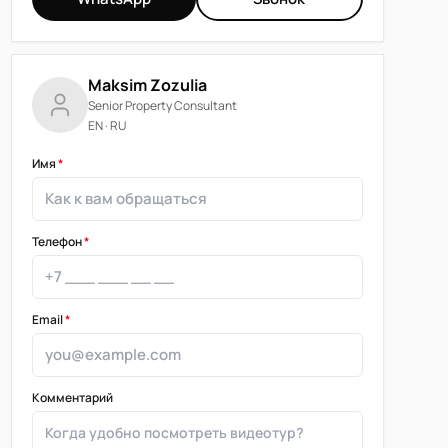
Maksim Zozulia
Senior Property Consultant
EN · RU
Имя
*
Телефон
*
Email
*
Комментарий