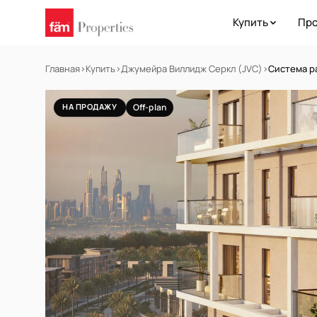
Купить
Про
Главная
›
Купить
›
Джумейра Виллидж Серкл (JVC)
›
Система р
НА ПРОДАЖУ
Off-plan