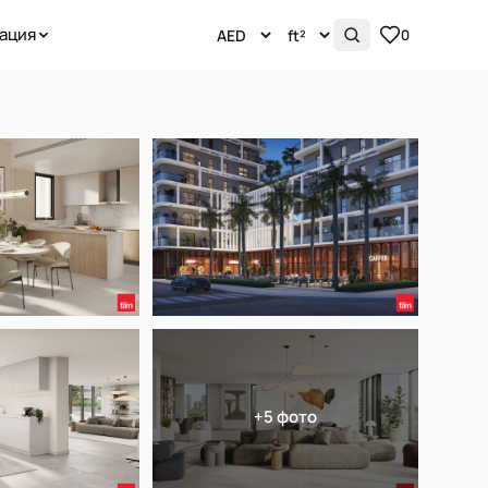
ация
0
+5 фото