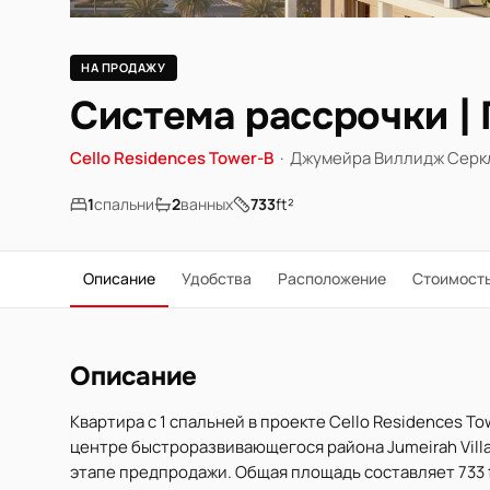
НА ПРОДАЖУ
Система рассрочки |
Cello Residences Tower-B
·
Джумейра Виллидж Серкл
1
спальни
2
ванных
733
ft²
Описание
Удобства
Расположение
Стоимост
Описание
Квартира с 1 спальней в проекте Cello Residences T
центре быстроразвивающегося района Jumeirah Villag
этапе предпродажи. Общая площадь составляет 733 ft