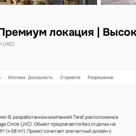
 Премиум локация | Высо
 (JVC)
ь
Ипотека · Доходность
О проекте
Разрешение
ower-B, разработанном компанией Taraf, расположена в
e Circle (JVC). Объект предлагается без отделки на
² (≈ 68 m²). Проект сочетает элегантный дизайн с