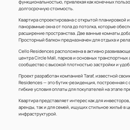
функциональностью, привлекая как конечных пользо
долгосрочную стоимость.
Квартира спроектирована с открытой планировкой и
панорамные окна от пола до потолка, которые обес
расширение пространства. Две ванные комнаты доба
Просторный балкон предназначен для отдыха и рела
Cello Residences расположена в активно развивающе
центра Circle Mall, парков и основных транспортных
сообщество с высокой плотностью застройки и удоб
Проект разработан компанией Taraf, известной своим
Residences — это бутик-резиденция, построенная с
гибкие условия оплаты для покупателей на этапе п
Квартира представляет интерес как для инвесторов
аренды, так и для семей, ищущих стильное жильё в
инфраструктурой.